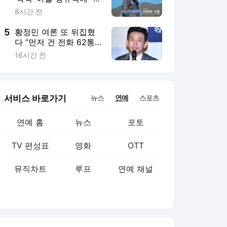
뮤직차트
루프
연예 채널