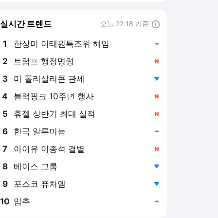
8
베이스 그룹
,하락
9
포스코 퓨처엠
,하락
10
입추
,유지
뉴스엔 랭킹 뉴스
최근 3시간 집계 결과입니다.
많이 본 뉴스
1
‘200억 기부’ 이경애, 에
어컨 없는 방에 식사는
밥·국·김치뿐인 충격 일
17시간 전
상(백만장자)
2
국토부장관이 ‘나는 솔
로’에 왜 나와? “모솔탈
출 파이팅” 데프콘 깜짝
19시간 전