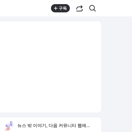
공유하기
검색
구독
뉴스 밖 이야기, 다음 커뮤니티 웹에서 보기
실시간 트렌드
오늘 22:18 기준
툴팁보기
1
한상미 이태원특조위 해임
,유지
3
미 폴리실리콘 관세
,하락
4
블랙핑크 10주년 행사
,신규
5
휴젤 상반기 최대 실적
,신규
6
한국 알루미늄
,유지
7
아이유 이종석 결별
,신규