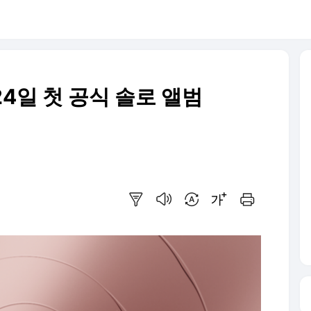
24일 첫 공식 솔로 앨범
요약보기
음성으로 듣기
번역 설정
글씨크기 조절하기
인쇄하기