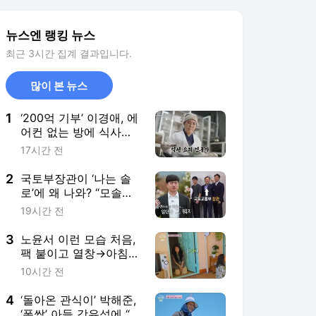
[결정적장면]
3
노윤서 이런 모습 처음,
팩 붙이고 열창→아침
민낯 공개‥염정아 “우리
10시간 전
아기”(산지직송3)
4
‘돌아온 관식이’ 박해준,
‘폭싹’ 아들 강유석에 “아
빠가 배 타지 말랬지” 버
8시간 전
럭(산지직송3)
5
황정민 여론 또 뒤집혔
다 “먼저 건 전화 62통,
그만 연락해” vs 女팬
16시간 전
“녹취 다 올려” 진흙탕
싸움
서비스 바로가기
뉴스
연예
스포츠
연예 홈
뉴스
포토
TV 편성표
영화
OTT