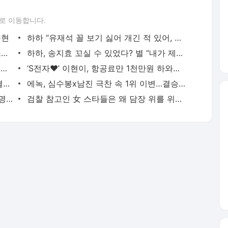
로 이동합니다.
수현
하하 “유재석 꼴 보기 싫어 개긴 적 있어, 다음날 무릎 꿇어” (돌싱포맨)[어제TV]
故이은주, 오늘(22일) 18주기…영원한 스물 다섯, 그리움으로 남은★
하하, 송지효 꼬실 수 있었다? 별 “내가 제일 쉬웠다고” (돌싱포맨)[결정적장면]
이경실 “치마 벌리라는 선배에 항의”했는데 이제훈엔 성희롱?
‘S전자♥’ 이현이, 항공료만 1천만원 하와이 여행‥럭셔리 인증샷
김지민 “남편이 와이파이냐” 한 남자와 결혼한 세 쌍둥이에 실소(장미의전쟁)
에녹, 심수봉x남진 극찬 속 1위 이변…결승전 티켓 잡을까(불타는트롯맨)
송혜교vs전지현vs이나영, 대세는 민낯+명품백 패션 [스타와치]
검찰 참고인 女 스타들은 왜 담장 위를 위태롭게 걸을까?[이슈와치]
서비스 약관/정책
 글쓴이에 있으며, Daum의 입장과 다를 수 있습니다.