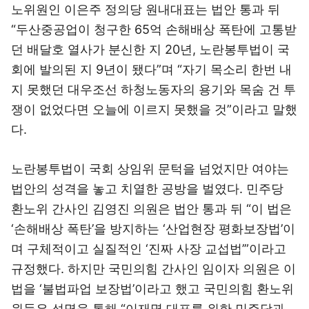
노위원인 이은주 정의당 원내대표는 법안 통과 뒤
“두산중공업이 청구한 65억 손해배상 폭탄에 고통받
던 배달호 열사가 분신한 지 20년, 노란봉투법이 국
회에 발의된 지 9년이 됐다”며 “자기 목소리 한번 내
지 못했던 대우조선 하청노동자의 용기와 목숨 건 투
쟁이 없었다면 오늘에 이르지 못했을 것”이라고 말했
다.
노란봉투법이 국회 상임위 문턱을 넘었지만 여야는
법안의 성격을 놓고 치열한 공방을 벌였다. 민주당
환노위 간사인 김영진 의원은 법안 통과 뒤 “이 법은
‘손해배상 폭탄’을 방지하는 ‘산업현장 평화보장법’이
며 구체적이고 실질적인 ‘진짜 사장 교섭법’”이라고
규정했다. 하지만 국민의힘 간사인 임이자 의원은 이
법을 ‘불법파업 보장법’이라고 했고 국민의힘 환노위
원들은 성명을 통해 “이재명 대표를 위한 민주당과