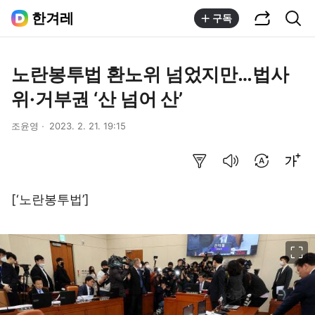
공유하기
통합검색
한겨레
구독
노란봉투법 환노위 넘었지만…법사
위·거부권 ‘산 넘어 산’
조윤영
2023. 2. 21. 19:15
요약보기
음성으로 듣기
번역 설정
글씨크기 조절하기
[‘노란봉투법’]
이미지 크게 보기