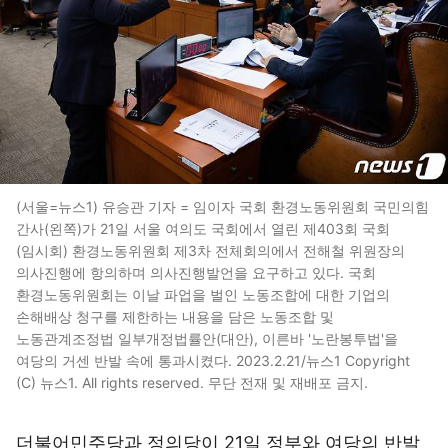
(서울=뉴스1) 유승관 기자 = 임이자 국회 환경노동위원회 국민의힘
간사(왼쪽)가 21일 서울 여의도 국회에서 열린 제403회 국회
(임시회) 환경노동위원회 제3차 전체회의에서 전해철 위원장의
의사진행에 항의하며 의사진행발언을 요구하고 있다. 국회
환경노동위원회는 이날 파업을 벌인 노동조합에 대한 기업의
손해배상 청구를 제한하는 내용을 담은 노동조합 및
노동관계조정법 일부개정법률안(대안), 이른바 '노란봉투법'을
여당의 거센 반발 속에 통과시켰다. 2023.2.21/뉴스1 Copyright
(C) 뉴스1. All rights reserved. 무단 전재 및 재배포 금지.
더불어민주당과 정의당이 21일 정부와 여당의 반발