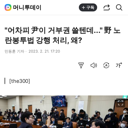
공유하기
통합검색
머니투데이
구독
"어차피 尹이 거부권 쓸텐데..." 野 노
란봉투법 강행 처리, 왜?
민동훈 기자
2023. 2. 21. 17:20
요약보기
음성으로 듣기
번역 설정
글씨크기 조절하기
[the300]
이미지 크게 보기