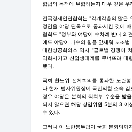
합법의 목적에 부합하는지 매우 깊은 우려
전국경제인연합회는 "각계각층의 많은 
정안을 야당 단독으로 통과시킨 것에 매
협회도 "정부와 여당이 수차례 반대 의
에도 야당이 다수의 힘을 앞세워 노조법
대한상공회의소 역시 "글로벌 경쟁이 
약화시키고 산업생태계를 무너뜨려 대항
했다.
국회 환노위 전체회의를 통과한 노란봉
나 현재 법사위원장이 국민의힘 소속 김
경우 야당은 본회의 직회부 수순을 밟을
되지 않으면 해당 상임위원 5분의 3 
수 있다.
그러나 이 노란봉투법이 국회 본회의까지