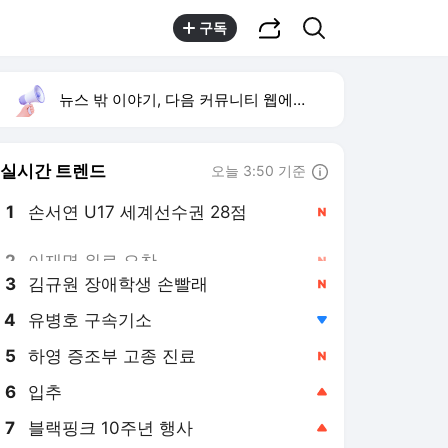
공유하기
검색
구독
뉴스 밖 이야기, 다음 커뮤니티 웹에서 보기
실시간 트렌드
오늘 3:50 기준
툴팁보기
1
손서연 U17 세계선수권 28점
,신규
2
이재명 위로 오찬
,신규
3
김규원 장애학생 손빨래
,신규
4
유병호 구속기소
,하락
5
하영 증조부 고종 진료
,신규
6
입추
,상승
7
블랙핑크 10주년 행사
,상승