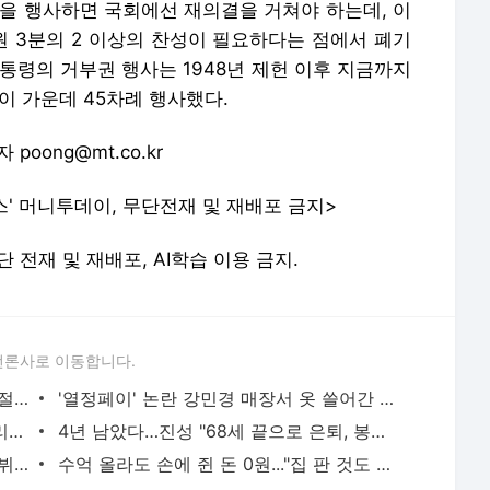
권을 행사하면 국회에선 재의결을 거쳐야 하는데, 이
 3분의 2 이상의 찬성이 필요하다는 점에서 폐기
통령의 거부권 행사는 1948년 제헌 이후 지금까지
이 가운데 45차례 행사했다.
 poong@mt.co.kr
스' 머니투데이, 무단전재 및 재배포 금지>
. 무단 전재 및 재배포, AI학습 이용 금지.
언론사로 이동합니다.
한지혜 "2세 딸, 코로나 걸려 눈 뜬 채 기절…119 덕에 고비 넘겨" - 머니투데이
'열정페이' 논란 강민경 매장서 옷 쓸어간 모델…"입는 족족 핏 예뻐" - 머니투데이
박수홍, 엄마 생각에 오열 "부모·형제 버리고 돈벌이 한다고…" - 머니투데이
4년 남았다…진성 "68세 끝으로 은퇴, 봉사하며 살 것" 깜짝 발표 - 머니투데이
홍석천 "강사였던 美 남친…韓서 배우 데뷔시키니 떠나" 고백 - 머니투데이
수억 올라도 손에 쥔 돈 0원..."집 판 것도 아닌데" 1주택자 불만 터졌다 - 머니투데이