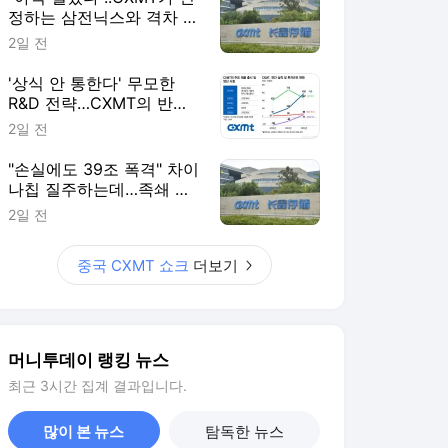
정하는 삼전닉스와 격차 들
여다보니
2일 전
'상식 안 통한다' 무모한
R&D 전략…CXMT의 반도
체 축지법
2일 전
"손실에도 39조 폭격" 차이
나칩 질주하는데…족쇄 찬
'삼전닉스' 탄식
2일 전
중국 CXMT 쇼크
더보기
머니투데이 랭킹 뉴스
최근 3시간 집계 결과입니다.
많이 본 뉴스
탐독한 뉴스