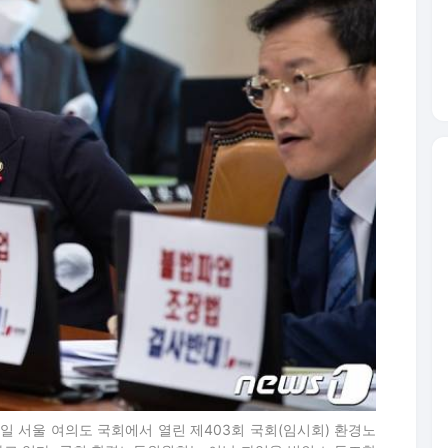
일 서울 여의도 국회에서 열린 제403회 국회(임시회) 환경노