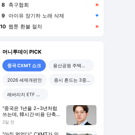
8
축구협회
,신규
9
아이유 장기하 노래 삭제
,하락
10
웹툰 환불 절차
,신규
머니투데이
PICK
중국 CXMT 쇼크
용산공원 주택공급
2026 세제개편안
증시 흔드는 3중 쏠림
레버리지 ETF 해법은
"중국은 1년을 2~3년처럼
쓰는데, 韓시간·비용 단축
할 정책 시급"
2일 전
"아직 멀었다"..CXMT가 인