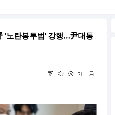
 '노란봉투법' 강행...尹대통
요약보기
음성으로 듣기
번역 설정
글씨크기 조절하기
인쇄하기