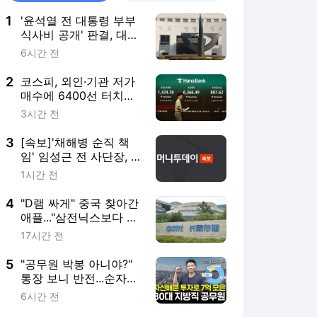
1
'윤석열 전 대통령 부부
식사비 공개' 판결, 대법
파기환송…"이관 자료"
6시간 전
2
코스피, 외인·기관 저가
매수에 6400선 터치…
삼전닉스도 상승
3시간 전
3
[속보]'채해병 순직 책
임' 임성근 전 사단장, 2
심도 징역 3년
1시간 전
4
"D램 싸게" 중국 찾아간
애플..."삼전닉스보다 더
줘" 요구에 계약 무산
17시간 전
5
"공무원 박봉 아니야?"
통장 보니 반전...순자산
'10억' 30대, 비결은
6시간 전