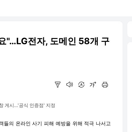
"…LG전자, 도메인 58개 구
요약보기
음성으로 듣기
번역 설정
글씨크기 조절하기
인쇄하기
창 게시…'공식 인증점' 지정
고객들의 온라인 사기 피해 예방을 위해 적극 나서고