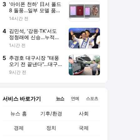
3
'아이폰 천하' 日서 폴드
8 돌풍…일부 모델 품절·
배송 지연
14시간 전
4
김민석, '강원·TK'서도
정청래에 신승…누적
1.48%p 차 [종합]
1시간 전
5
추경호 대구시장 "태풍
오기 전 끝낸다"…대구
시, 극한호우 교훈 담은
9시간 전
'5대 침수방지 대책' 전
면 가동
서비스 바로가기
뉴스
연예
스포츠
뉴스 홈
기후/환경
사회
경제
정치
국제