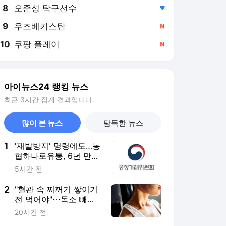
8
오준성 탁구선수
,하락
9
우즈베키스탄
,신규
10
쿠팡 플레이
,신규
아이뉴스24 랭킹 뉴스
최근 3시간 집계 결과입니다.
많이 본 뉴스
탐독한 뉴스
1
'재발방지' 명령에도…농
협하나로유통, 6년 만에
'판박이' 위반 또 적발
5시간 전
2
"혈관 속 찌꺼기 쌓이기
전 먹어야"⋯독소 빼내
고 만성 염증 없애는 '이
20시간 전
음식' [헬스+]