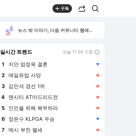
공유하기
검색
구독
뉴스 밖 이야기, 다음 커뮤니티 웹에서 보기
실시간 트렌드
오늘 11:59 기준
툴팁보기
1
지안 엄정욱 결혼
,하락
2
매일유업 사망
,신규
4
맨시티 AT마드리드전
,신규
5
인민을 위해 복무하라
,신규
6
장은수 KLPGA 우승
,하락
7
메시 부친 별세
,신규