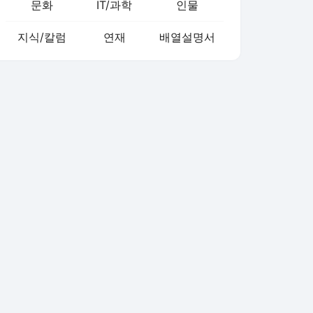
문화
IT/과학
인물
지식/칼럼
연재
배열설명서