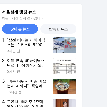
서울경제 랭킹 뉴스
최근 3시간 집계 결과입니다.
많이 본 뉴스
탐독한 뉴스
1
“삼전 버티는데 하이닉
스는…” 코스피 6200 사
수 안간힘 속 코스닥도
3시간 전
꺾여 [이런국장 저런주
식]
2
이틀 연속 SK하이닉스
던졌다…삼성전기·오이
솔루션은 매수 [주식 초
5시간 전
고수는 지금]
3
“너무 더워서 매일 마셨
는데 어쩌나”…폭염에
‘아이스 커피’ 들이켰다
18시간 전
간
4
구윤철 “非거주 1주택
예외사유·최장 3년 인정