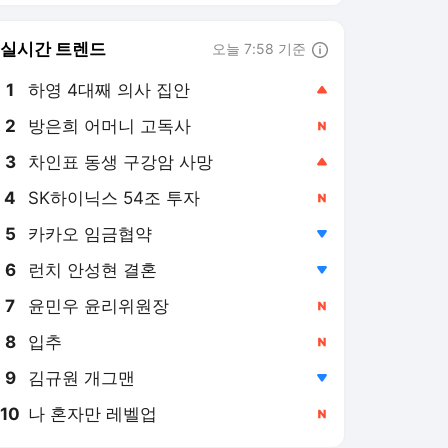
실시간 트렌드
오늘 7:58 기준
툴팁보기
1
하영 4대째 의사 집안
,상승
2
방은희 어머니 고독사
,신규
3
차인표 동생 구강암 사망
,상승
4
SK하이닉스 54조 투자
,신규
5
카카오 임금협약
,하락
6
런치 안성현 결혼
,하락
7
윤민우 윤리위원장
,신규
8
입추
,신규
9
김규원 개그맨
,하락
10
나 혼자만 레벨업
,신규