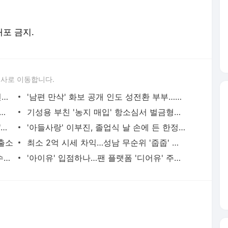
배포 금지.
론사로 이동합니다.
'우리 회사는 외모 안 봐요'…가면 쓰고 면접 본 회사 '파격'
'남편 만삭' 화보 공개 인도 성전환 부부…출산 소식 전해
칼바람 속 '반포 입주권 100억 실거래' 나왔다
기성용 부친 '농지 매입' 항소심서 벌금형으로 감형, 왜
제이홉 '내 열정에 붙였던 불은 방화였다'…다큐 '제이홉 인 더 박스' 메인 예고편 떴다
'아들사랑' 이부진, 졸업식 날 손에 든 한정판 스마트폰은
 출소
최소 2억 시세 차익…성남 무순위 '줍줍' 경쟁률 1000대 1
배우 유아인 '프로포폴 상습 투약' 혐의 수사…'조사에 협조'
'아이유' 입점하나…팬 플랫폼 '디어유' 주가 꿈틀 [특징주]