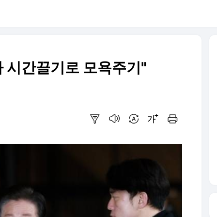
사 시간끌기로 모욕주기"
요약보기
음성으로 듣기
번역 설정
글씨크기 조절하기
인쇄하기