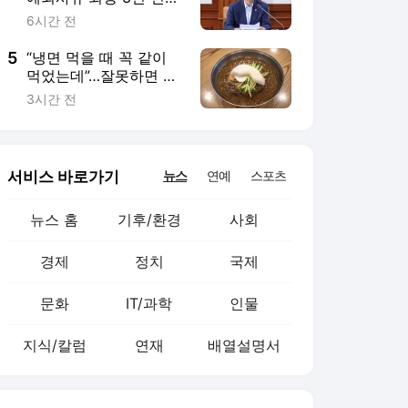
기간, 신축적으로 검토”
6시간 전
5
“냉면 먹을 때 꼭 같이
먹었는데”…잘못하면 온
가족 응급실 간다, 환자
3시간 전
28% 급증 [헬시타임]
서비스 바로가기
뉴스
연예
스포츠
뉴스 홈
기후/환경
사회
경제
정치
국제
문화
IT/과학
인물
지식/칼럼
연재
배열설명서