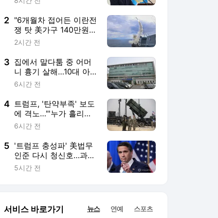
색출 지시"
6시간 전
5
'트럼프 충성파' 美법무
인준 다시 청신호…과반
찬성표 확보(종합)
5시간 전
서비스 바로가기
뉴스
연예
스포츠
뉴스 홈
기후/환경
사회
경제
정치
국제
문화
IT/과학
인물
지식/칼럼
연재
배열설명서