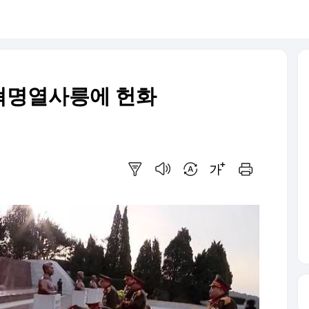
혁명열사릉에 헌화
요약보기
음성으로 듣기
번역 설정
글씨크기 조절하기
인쇄하기