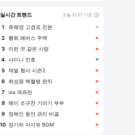
6
최성원 백혈병 완치
,신규
7
isa 계좌란
,신규
8
해이 조규찬 기러기 부부
,신규
9
정해인 동안 관리 비결
,신규
10
장기하 아이유 BGM
,신규
연합뉴스
PICK
AI픽
현장in
특파원 시선
아프리카 인물 열전
사이테크+
베스트셀러
반려동물
게임위드인
팩트체크
소셜＋