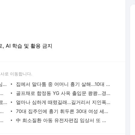
포, AI 학습 및 활용 금지
론사로 이동합니다.
성접대 경기서 한국 '무패'…한일월드컵 심판매수설 재점화될 듯 | 연합뉴스
집에서 말다툼 중 어머니 흉기 살해…10대 아들 체포 | 연합뉴스
고열·의식 저하 상태로 병원 옮겨진 어린이 사망 | 연합뉴스
골프채로 합정동 YG 사옥 출입문 쾅쾅…경찰, 20대 여성 체포 | 연합뉴스
배우 이신영, 조용히 입대…"신병훈련 수료, 군 생활 집중" | 연합뉴스
얼마나 심하게 때렸길래…길거리서 지인폭행 50대 살인미수 혐의 | 연합뉴스
시경 중 장 천공으로 환자 숨지게 한 의사 2심도 집행유예 | 연합뉴스
70대 집주인에 흉기 휘두른 30대 여성 세입자 체포 | 연합뉴스
둥둥'…인천 강화군 北 목함지뢰 주의보 | 연합뉴스
中 희소질환 아동 유전자편집 임상서 또 숨져…안전성 논란 확산 | 연합뉴스