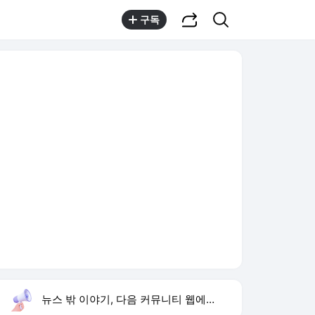
공유하기
검색
구독
뉴스 밖 이야기, 다음 커뮤니티 웹에서 보기
실시간 트렌드
오늘 21:27 기준
툴팁보기
1
류혜영 고경표 친분
,유지
2
황희 폐버스 주택
,신규
3
이런 엿 같은 사랑
,상승
4
샤이니 민호
,하락
5
재벌 형사 시즌2
,신규