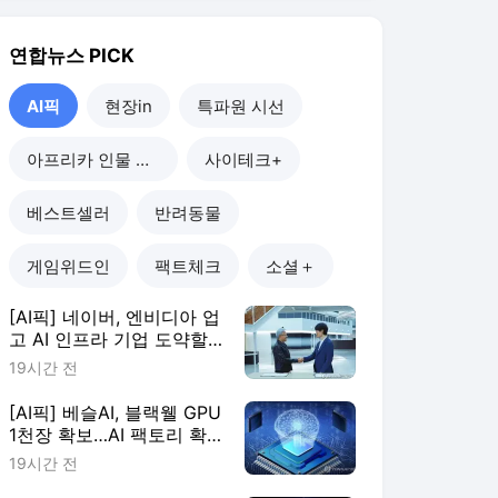
[AI픽] 네이버, 엔비디아 업
고 AI 인프라 기업 도약할
까
19시간 전
[AI픽] 베슬AI, 블랙웰 GPU
1천장 확보…AI 팩토리 확
장
19시간 전
[AI픽] "GPU 많다고 능사
아냐"…AI 인프라, 운영 효
율이 판가름
21시간 전
[AI픽] 카카오, 정부 AI 에
이전트 마켓플레이스 구축
한다
1일 전
AI픽
더보기