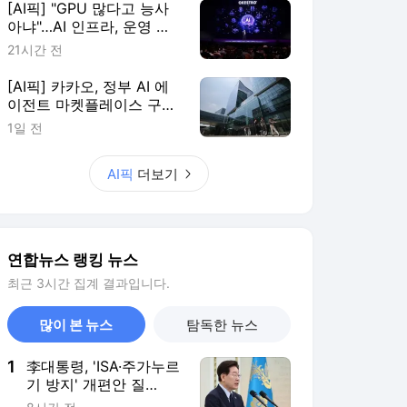
연합뉴스 랭킹 뉴스
최근 3시간 집계 결과입니다.
많이 본 뉴스
탐독한 뉴스
1
李대통령, 'ISA·주가누르
기 방지' 개편안 질
타…"전면 재검토"
8시간 전
2
"6개월차 접어든 이란전
쟁 탓 美가구 140만원
추가 부담"
2시간 전
3
집에서 말다툼 중 어머
니 흉기 살해…10대 아
들 체포
6시간 전
4
트럼프, '탄약부족' 보도
에 격노…"'누가 흘리나'