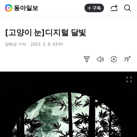
공유하기
통합검색
동아일보
구독
[고양이 눈]디지털 달빛
양회성 기자
2023. 2. 9. 03:01
요약보기
음성으로 듣기
번역 설정
글씨크기 조절하기
이미지 크게 보기