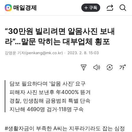
공유하기
통합검색
매일경제
구독
“30만원 빌리려면 알몸사진 보내
라”…말문 막히는 대부업체 횡포
강영운 기자(penkang@mk.co.kr)
2023. 2. 8. 15:03
요약보기
음성으로 듣기
번역 설정
글씨크기 조절하기
담보 필요하다며 ‘알몸 사진’ 요구
피해자 사진 보낸후 年4000% 뜯겨
경찰, 민생침해 금융범죄 특별 단속
지난해 4690명 검거·118명 구속
#생활자금이 부족한 A씨는 지푸라기라도 잡는 심정