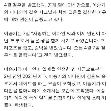
4월 결혼을 발표했다. 공개 열애 2년 만으로, 이승기
와 이다인의 결혼 시그널과 함께 결혼을 결심한 이유
에 대해 관심이 집중되고 있다.
이승기는 7일 “사랑하는 이다인 씨와 이제 연인이 아
닌 ‘부부’로서 남은 생을 함께 하기로 하였습니다. 프
러포즈를 했고, 승낙을 받았습니다. 오는 4월 7일 결
혼식을 올립니다”고 전격 발표했다.
이승기와 이다인이 열애을 인정한 건 지금으로부터
2년 전인 2021년이다. 이승기와 이다인이 강원도 속
초에서 데이트를 하는 모습이 포착됐고, 이승기가 이
다인을 할머니에게 소개하는 모습이 포착됐다. 이승
기와 이다인 측이 열애를 인정하면서 연예계 스타 커
플이 탄생했다.