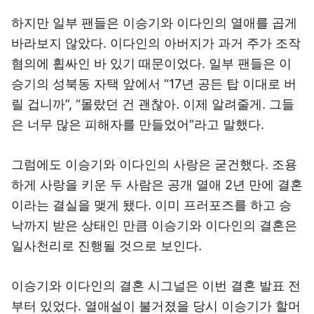
하지만 일부 팬들은 이승기와 이다인의 열애를 곱게
바라보지 않았다. 이다인의 아버지가 과거 주가 조작
혐의에 휩싸인 바 있기 때문이었다. 일부 팬들은 이
승기의 성북동 자택 앞에서 “17년 공든 탑 이대로 버
릴 겁니까”, “몰랐던 건 괜찮아. 이제 알려줄게. 그들
은 너무 많은 피해자를 만들었어”라고 말했다.
그럼에도 이승기와 이다인의 사랑은 굳건했다. 조용
하게 사랑을 키운 두 사람은 공개 열애 2년 만에 결혼
이라는 결실을 맺게 됐다. 이미 프러포즈를 하고 승
낙까지 받은 상태인 만큼 이승기와 이다인의 결혼은
일사천리로 진행될 것으로 보인다.
이승기와 이다인의 결혼 시그널은 이번 결혼 발표 전
부터 있었다. 열애설이 불거졌을 당시 이승기가 할머