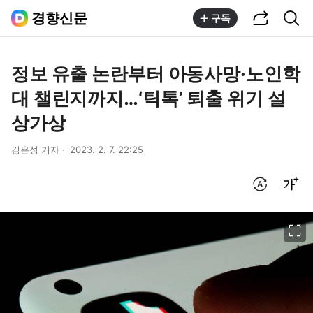
공유하기
통합검색
경향신문
구독
정보 유출 논란부터 아동사망·노인학
대 챌린지까지…‘틱톡’ 퇴출 위기 설
상가상
김은성 기자
2023. 2. 7. 22:25
번역 설정
글씨크기 조절하기
이미지 크게 보기