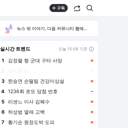
공유하기
검색
구독
뉴스 밖 이야기, 다음 커뮤니티 웹에서 보기
실시간 트렌드
오늘 15:58 기준
툴팁보기
1
김정렬 형 군대 구타 사망
,신규
2
박시영 tv
,신규
3
한승연 손떨림 건강이상설
,신규
4
1236회 로또 당첨 번호
,유지
5
리센느 이사 김혜수
,신규
6
허성범 열애 고백
,신규
7
황기순 원정도박 도피
,신규