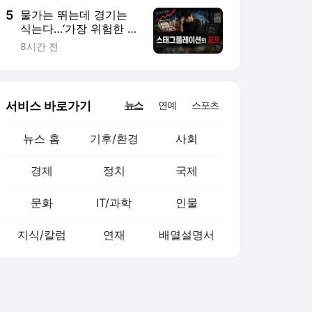
5
물가는 뛰는데 경기는
식는다…‘가장 위험한 신
호’ [스태그플레이션의
8시간 전
공포-上]
서비스 바로가기
뉴스
연예
스포츠
뉴스 홈
기후/환경
사회
경제
정치
국제
문화
IT/과학
인물
지식/칼럼
연재
배열설명서