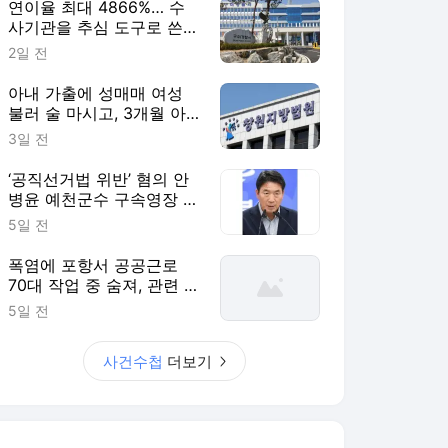
연이율 최대 4866%… 수
사기관을 추심 도구로 쓴
불법 대부업자 덜미 [사건
2일 전
수첩]
아내 가출에 성매매 여성
불러 술 마시고, 3개월 아
기 때려 숨지게 한 친부 [사
3일 전
건수첩]
‘공직선거법 위반’ 혐의 안
병윤 예천군수 구속영장 기
각 [사건수첩]
5일 전
폭염에 포항서 공공근로
70대 작업 중 숨져, 관련 사
업 전면 중단 [사건수첩]
5일 전
사건수첩
더보기