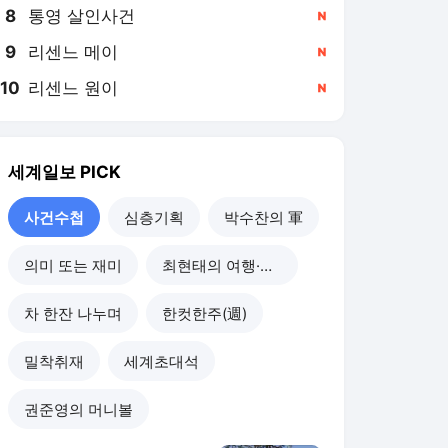
8
통영 살인사건
,신규
9
리센느 메이
,신규
10
리센느 원이
,신규
세계일보
PICK
사건수첩
심층기획
박수찬의 軍
의미 또는 재미
최현태의 여행·와인홀릭
차 한잔 나누며
한컷한주(週)
밀착취재
세계초대석
권준영의 머니볼