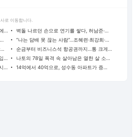
론사로 이동합니다.
월 2억 버는 워킹맘 김지선, 죽음의 문턱에서 깨달은 멈춤의 미학
벽돌 나르던 손으로 연기를 쌓다, 허남준·안보현·이도현의 굳은살 기록
면 5개” 임지연부터 이소라까지, 톱스타들의 살 안 찌는 루틴
“나는 담배 못 끊는 사람”…조혜련·최강희·김동완이 금연에 성공한 이유
수백억 벌어 떠난 여행, 엄정화·김종국·장윤정이 마주한 진짜 성공
순금부터 비즈니스석 항공권까지…통 크게 스태프 챙긴 소지섭·아이유·김우빈
“때로는 비굴해져야 한다”, 35억 빌딩 매입한 권성준 셰프의 자산 증식법
나토의 78일 폭격 속 살아남은 열한 살 소년은 어떻게 세계 1위가 됐나
통장 잔고 230억원보다 값진 거처, 소녀시대 유리가 제주 촌동네를 택한 이유
14억에서 40억으로, 성수동 아파트가 증명한 남궁민의 27년 공식