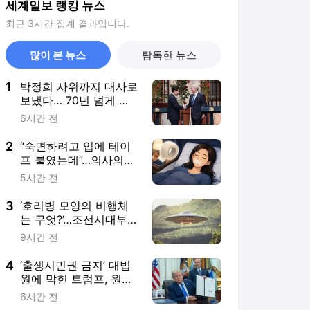
세계일보 랭킹 뉴스
최근 3시간 집계 결과입니다.
많이 본 뉴스
탐독한 뉴스
1
박정희 사위까지 대사로
보냈다… 70년 넘게 이
어진 ‘칠레 인연’
6시간 전
2
“숙면하려고 입에 테이
프 붙였는데”…의사의
‘위험성’ 경고
5시간 전
3
‘호리병 모양의 비행체
는 무엇?’…조선시대부터
현재까지, 한국서 목격
9시간 전
된 ‘UFO’
4
‘출생시민권 금지’ 대법
원에 막힌 트럼프, 원정
출산 차단 행정명령 서
6시간 전
명 [월드픽]