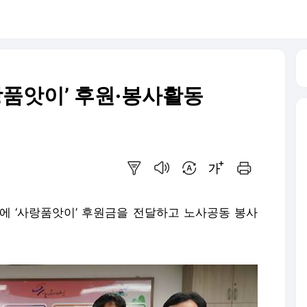
랑품앗이’ 후원·봉사활동
요약보기
음성으로 듣기
번역 설정
글씨크기 조절하기
인쇄하기
에 ‘사랑품앗이’ 후원금을 전달하고 노사공동 봉사