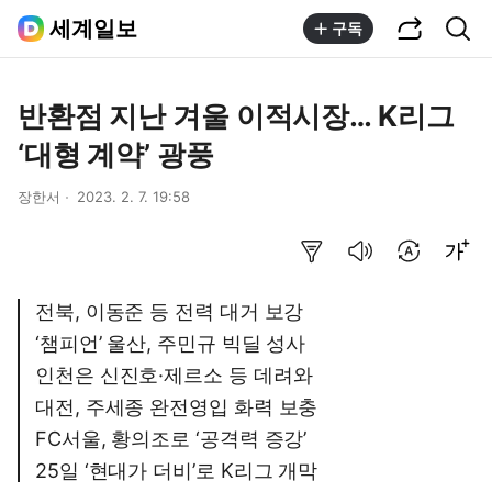
공유하기
통합검색
세계일보
구독
반환점 지난 겨울 이적시장… K리그
‘대형 계약’ 광풍
장한서
2023. 2. 7. 19:58
요약보기
음성으로 듣기
번역 설정
글씨크기 조절하기
전북, 이동준 등 전력 대거 보강
‘챔피언’ 울산, 주민규 빅딜 성사
인천은 신진호·제르소 등 데려와
대전, 주세종 완전영입 화력 보충
FC서울, 황의조로 ‘공격력 증강’
25일 ‘현대가 더비’로 K리그 개막