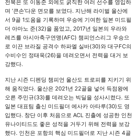
전북은 또 이동준 외에도 굵직한 여러 선수를 영입하
며 ‘큰손’다운 면모를 보였다. 지난해 라이벌 울산에
서 9골 1도움을 기록하며 우승에 기여한 일본 미드필
더 아마노 준(32)을 품었고, 2017년 일본의 우라와
레즈를 아시아축구연맹(AFC) 챔피언스리그 우승으
로 이끈 브라질 공격수 하파엘 실바(30)와 대구FC의
수비수인 정태욱(26)을 데려오면서 전력을 대거 보
강했다.
지난 시즌 디펜딩 챔피언 울산도 트로피를 지키기 위
해 움직였다. 울산은 2021년 22골을 넣어 득점왕에
오른 주민규(33)를 데려오는 빅딜을 성사시켰다. 또
일본 대표팀 출신 미드필더 에사카 아타루(30)도 영
입했다. 창단 이후 처음으로 ACL 진출에 성공한 인천
유나이티드도 좋은 성적을 거두기 위해 전력을 보강
했다. 인천은 포항의 핵심 미드필더로 지난 시즌 4골