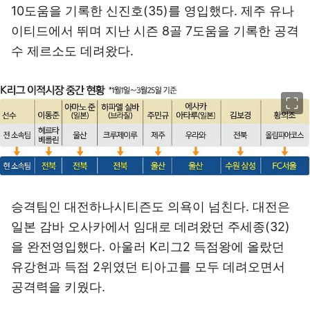
10도움을 기록한 신진호(35)를 영입했다. 제주 유나
이티드에서 뛰며 지난 시즌 8골 7도움을 기록한 공격
수 제르소도 데려왔다.
이미지 크게 보기
승격팀인 대전하나시티즌도 의욕이 넘친다. 대전은
일본 감바 오사카에서 임대로 데려왔던 주세종(32)
을 완전영입했다. 아울러 K리그2 득점왕에 올랐던
유강현과 득점 2위였던 티아고를 모두 데려오면서
공격력을 키웠다.