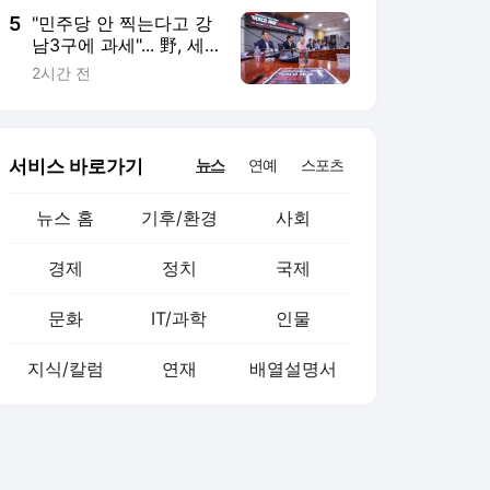
5
"민주당 안 찍는다고 강
남3구에 과세"... 野, 세
제 개편안 총공세
2시간 전
서비스 바로가기
뉴스
연예
스포츠
뉴스 홈
기후/환경
사회
경제
정치
국제
문화
IT/과학
인물
지식/칼럼
연재
배열설명서