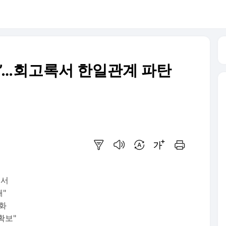
”…회고록서 한일관계 파탄
요약보기
음성으로 듣기
번역 설정
글씨크기 조절하기
인쇄하기
에서
해"
당화
확보"