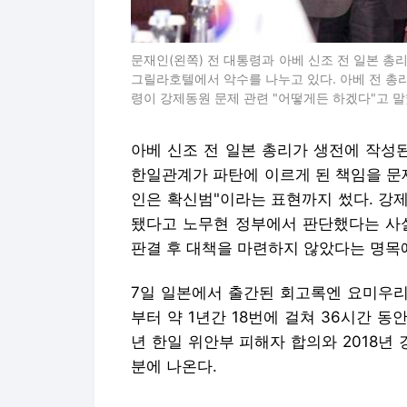
문재인(왼쪽) 전 대통령과 아베 신조 전 일본 총리가
그릴라호텔에서 악수를 나누고 있다. 아베 전 총
령이 강제동원 문제 관련 "어떻게든 하겠다"고 
아베 신조 전 일본 총리가 생전에 작성된
한일관계가 파탄에 이르게 된 책임을 문재
인은 확신범"이라는 표현까지 썼다. 강
됐다고 노무현 정부에서 판단했다는 사실
판결 후 대책을 마련하지 않았다는 명목
7일 일본에서 출간된 회고록엔 요미우리신
부터 약 1년간 18번에 걸쳐 36시간 동
년 한일 위안부 피해자 합의와 2018년
분에 나온다.