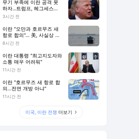
무기 부족에 이란 공격 못
하자...트럼프, 헤그세스에
불만 ‘폭발’
3시간 전
이란 "오만과 호르무즈 새
항로 합의"… 美, 사실상 통
제권 인정하나
8시간 전
이란 대통령 "최고지도자와
소통 매우 어려워"
11시간 전
이란 "호르무즈 새 항로 합
의…전면 개방 아냐"
11시간 전
미국, 이란 전쟁
더보기