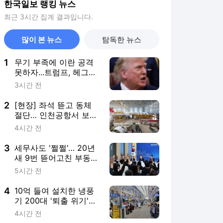
한국일보 랭킹 뉴스
최근 3시간 집계 결과입니다.
많이 본 뉴스
탐독한 뉴스
1
무기 부족에 이란 공격
못하자...트럼프, 헤그세
스에 불만 ‘폭발’
3시간 전
2
[현장] 좌석 뜯고 동체
절단… 인천공항서 보잉
777이 100톤 화물기로
4시간 전
3
세무사도 '쩔쩔'… 20년
새 9번 뜯어고친 부동산
세금
5시간 전
4
10억 들여 설치한 냉풍
기 200대 '퇴출 위기'…
극한 폭염에도 왜?
4시간 전