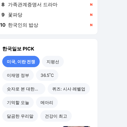
8
가족관계증명서 드라마
,신규
9
꽃파당
,신규
10
한국인의 밥상
,신규
한국일보
PICK
미국, 이란 전쟁
지평선
이재명 정부
36.5˚C
숫자로 본 대한민국
퀴즈: 시사 레벨업
기억할 오늘
메아리
달곰한 우리말
건강이 최고