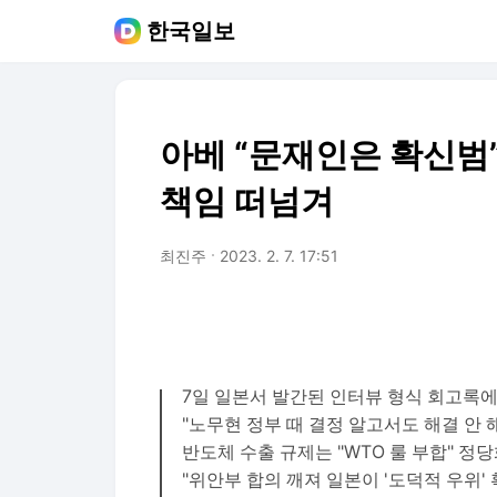
한국일보
아베 “문재인은 확신범
책임 떠넘겨
최진주
2023. 2. 7. 17:51
7일 일본서 발간된 인터뷰 형식 회고록
"노무현 정부 때 결정 알고서도 해결 안 
반도체 수출 규제는 "WTO 룰 부합" 정
"위안부 합의 깨져 일본이 '도덕적 우위' 