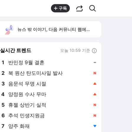
공유하기
검색
구독
뉴스 밖 이야기, 다음 커뮤니티 웹에서 보기
실시간 트렌드
오늘 10:59 기준
툴팁보기
1
반민정 9월 결혼
,유지
2
북 원산 탄도미사일 발사
,신규
3
음문석 무명 시절
,상승
4
양정원 수사 무마
,상승
5
휴젤 상반기 실적
,신규
6
추석 민생지원금
,신규
7
양주 화재
,하락