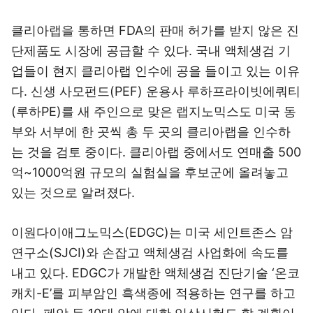
클리아랩을 통하면 FDA의 판매 허가를 받지 않은 진
단제품도 시장에 공급할 수 있다. 국내 액체생검 기
업들이 현지 클리아랩 인수에 공을 들이고 있는 이유
다. 신생 사모펀드(PEF) 운용사 루하프라이빗에쿼티
(루하PE)를 새 주인으로 맞은 랩지노믹스도 미국 동
부와 서부에 한 곳씩 총 두 곳의 클리아랩을 인수하
는 것을 검토 중이다. 클리아랩 중에서도 연매출 500
억~1000억원 규모의 실험실을 후보군에 올려놓고
있는 것으로 알려졌다.
이원다이애그노믹스(EDGC)는 미국 세인트존스 암
연구소(SJCI)와 손잡고 액체생검 사업화에 속도를
내고 있다. EDGC가 개발한 액체생검 진단기술 ‘온코
캐치-E’를 피부암인 흑색종에 적용하는 연구를 하고