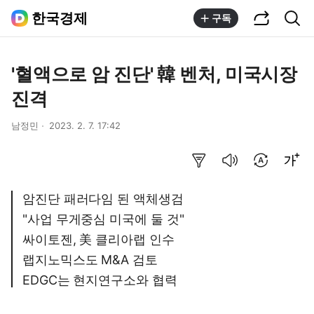
공유하기
통합검색
한국경제
구독
'혈액으로 암 진단' 韓 벤처, 미국시장
진격
남정민
2023. 2. 7. 17:42
요약보기
음성으로 듣기
번역 설정
글씨크기 조절하기
암진단 패러다임 된 액체생검
"사업 무게중심 미국에 둘 것"
싸이토젠, 美 클리아랩 인수
랩지노믹스도 M&A 검토
EDGC는 현지연구소와 협력