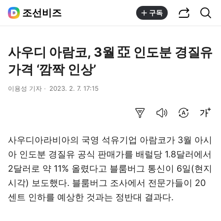
공유하기
통합검색
조선비즈
구독
사우디 아람코, 3월 亞 인도분 경질유
가격 ‘깜짝 인상’
이용성 기자
2023. 2. 7. 17:15
요약보기
음성으로 듣기
번역 설정
글씨크기 조절하기
사우디아라비아의 국영 석유기업 아람코가 3월 아시
아 인도분 경질유 공식 판매가를 배럴당 1.8달러에서
2달러로 약 11% 올렸다고 블룸버그 통신이 6일(현지
시각) 보도했다. 블룸버그 조사에서 전문가들이 20
센트 인하를 예상한 것과는 정반대 결과다.