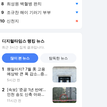
8
최성원 백혈병 완치
,하락
9
조규찬 해이 기러기 부부
,하락
10
신천지
,신규
디지털타임스 랭킹 뉴스
최근 3시간 집계 결과입니다.
많이 본 뉴스
탐독한 뉴스
1
웬일이지? 7월 美 고용
예상밖 큰 폭 감소…증
시·금리에 영향 미칠까
5시간 전
2
[속보] ‘준공 1년 반에’…
인천 송도 신축 아파트
테라스 무너져
11시간 전