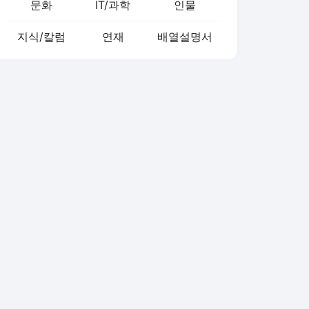
문화
IT/과학
인물
지식/칼럼
연재
배열설명서