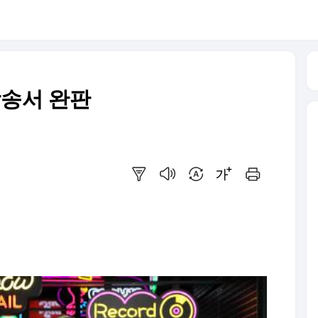
방송서 완판
요약보기
음성으로 듣기
번역 설정
글씨크기 조절하기
인쇄하기