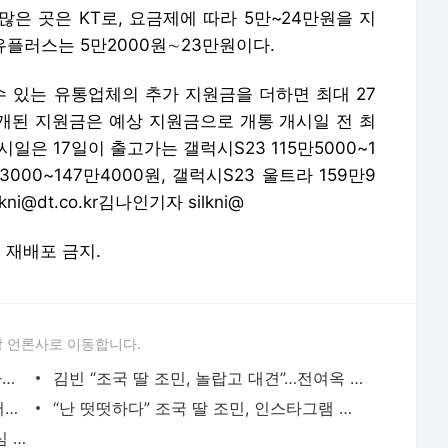
은 곳은 KT로, 요금제에 따라 5만~24만원을 지
G유플러스는 5만2000원∼23만원이다.
수 있는 유통업체의 추가 지원금을 더하면 최대 27
공개된 지원금은 예상 지원금으로 개통 개시일 전 최
일은 17일이 출고가는 갤럭시S23 115만5000~1
3000~147만4000원, 갤럭시S23 울트라 159만9
i@dt.co.kr김나인기자 silkni@
및 재배포 금지.
 언론사로 이동합니다.
싸움 말린다고…교실서 친구 흉기로 수차례 찌른 중학생
김빈 “조국 딸 조민, 놀랍고 대견”…전여옥 “어쩜 저렇게 ‘파렴치’ 쩔었는지”
심상찮은 조국 딸 조민 인스타그램…‘김어준 방송’ 출연 하루 만 팔로워 ‘7배 폭증’
“난 떳떳하다” 조국 딸 조민, 인스타그램 폭발적 반응…20일 만 2만 팔로워 ‘훌쩍’
침묵 깬 조국 딸 조민, 김어준 방송서 작심 발언 “저도 ‘정치적 의견’ 있지만…”