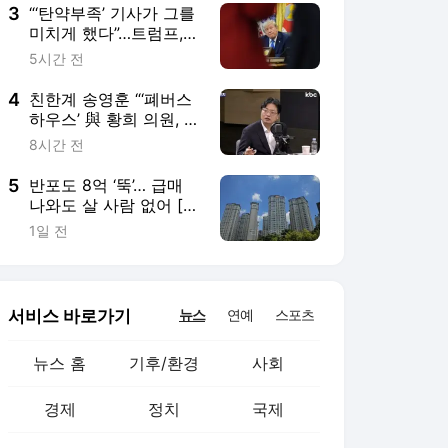
3
“‘탄약부족’ 기사가 그를
미치게 했다”…트럼프,
정보 유출자 색출 지시
5시간 전
4
친한계 송영훈 “‘폐버스
하우스’ 與 황희 의원, 목
동 주민·청년에 ‘만배 사
8시간 전
죄’해야”
5
반포도 8억 ‘뚝’… 급매
나와도 살 사람 없어 [안
다솜의 家봄]
1일 전
서비스 바로가기
뉴스
연예
스포츠
뉴스 홈
기후/환경
사회
경제
정치
국제