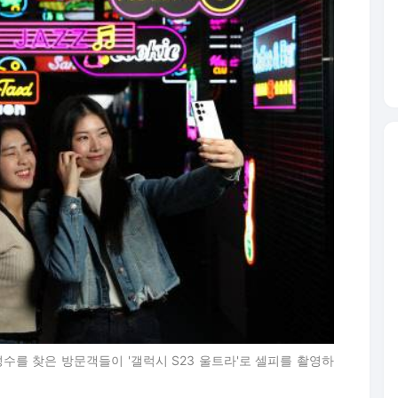
수를 찾은 방문객들이 '갤럭시 S23 울트라'로 셀피를 촬영하