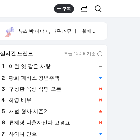
공유하기
검색
구독
뉴스 밖 이야기, 다음 커뮤니티 웹에서 보기
실시간 트렌드
오늘 15:59 기준
툴팁보기
1
이런 엿 같은 사랑
,유지
2
황희 폐버스 청년주택
,하락
3
구성환 옥상 식당 오픈
,신규
4
하영 배우
,신규
5
재벌 형사 시즌2
,상승
6
류혜영 나혼자산다 고경표
,신규
7
샤이니 민호
,하락