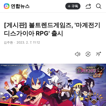
공유하기
통합검색
연합뉴스
구독
[게시판] 볼트렌드게임즈, '마계전기
디스가이아 RPG' 출시
김주환
2023. 2. 7. 11:12
음성으로 듣기
번역 설정
글씨크기 조절하기
이미지 크게 보기