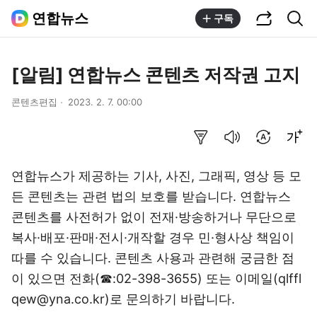
공유하기
통합검색
연합뉴스
구독
[알림] 연합뉴스 콘텐츠 저작권 고지
콘텐츠편집
2023. 2. 7. 00:00
요약보기
음성으로 듣기
번역 설정
글씨크기 조절하기
연합뉴스가 제공하는 기사, 사진, 그래픽, 영상 등 모
든 콘텐츠는 관련 법의 보호를 받습니다. 연합뉴스
콘텐츠를 사전허가 없이 전재·방송하거나 무단으로
복사·배포·판매·전시·개작할 경우 민·형사상 책임이
따를 수 있습니다. 콘텐츠 사용과 관련해 궁금한 점
이 있으면 전화(☎:02-398-3655) 또는 이메일(qlffl
qew@yna.co.kr)로 문의하기 바랍니다.