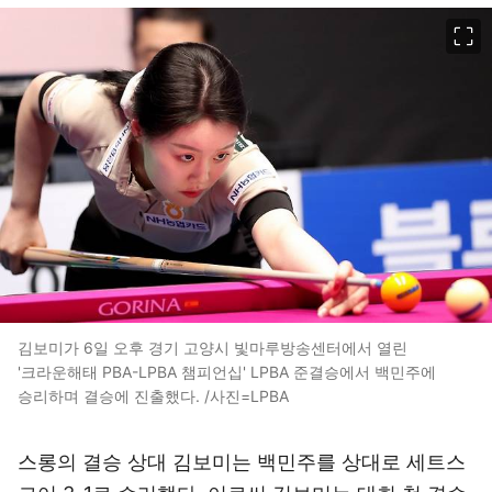
이미지 크게 보기
김보미가 6일 오후 경기 고양시 빛마루방송센터에서 열린
'크라운해태 PBA-LPBA 챔피언십' LPBA 준결승에서 백민주에
승리하며 결승에 진출했다. /사진=LPBA
스롱의 결승 상대 김보미는 백민주를 상대로 세트스