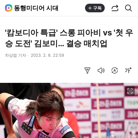
공유하기
통합검색
동행미디어 시대
구독
'캄보디아 특급' 스롱 피아비 vs '첫 우
승 도전' 김보미… 결승 매치업
차상엽 기자
2023. 2. 6. 22:59
요약보기
음성으로 듣기
번역 설정
글씨크기 조절하기
이미지 크게 보기