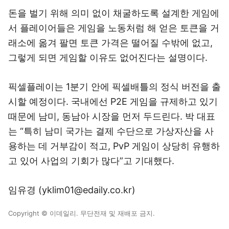
돈을 벌기 위해 의미 없이 채굴하도록 설계한 게임에
서 플레이어들은 게임을 노동처럼 해 얻은 토큰을 거
래소에 옮겨 팔면 토큰 가격은 떨어질 수밖에 없고,
그렇게 되면 게임할 이유도 없어진다는 설명이다.
픽셀플레이는 1분기 안에 픽셀배틀의 정식 버전을 출
시할 예정이다. 국내에선 P2E 게임을 규제하고 있기
때문에 남미, 동남아 시장을 먼저 두드린다. 박 대표
는 “특히 남미 국가는 결제 수단으로 가상자산을 사
용하는 데 거부감이 적고, PvP 게임이 상당히 유행하
고 있어 사업의 기회가 많다”고 기대했다.
임유경 (yklim01@edaily.co.kr)
Copyright © 이데일리. 무단전재 및 재배포 금지.