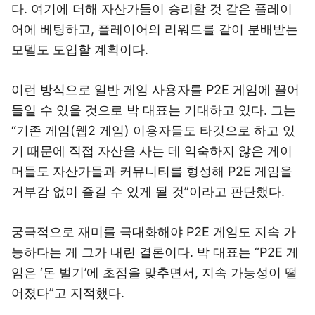
다. 여기에 더해 자산가들이 승리할 것 같은 플레이
어에 베팅하고, 플레이어의 리워드를 같이 분배받는
모델도 도입할 계획이다.
이런 방식으로 일반 게임 사용자를 P2E 게임에 끌어
들일 수 있을 것으로 박 대표는 기대하고 있다. 그는
“기존 게임(웹2 게임) 이용자들도 타깃으로 하고 있
기 때문에 직접 자산을 사는 데 익숙하지 않은 게이
머들도 자산가들과 커뮤니티를 형성해 P2E 게임을
거부감 없이 즐길 수 있게 될 것”이라고 판단했다.
궁극적으로 재미를 극대화해야 P2E 게임도 지속 가
능하다는 게 그가 내린 결론이다. 박 대표는 “P2E 게
임은 ‘돈 벌기’에 초점을 맞추면서, 지속 가능성이 떨
어졌다”고 지적했다.