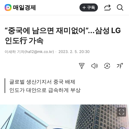
공유하기
통합검색
매일경제
구독
“중국에 남으면 재미없어”...삼성 LG
인도行 가속
이새하 기자(ha12@mk.co.kr)
2023. 2. 5. 20:30
요약보기
음성으로 듣기
번역 설정
글씨크기 조절하기
글로벌 생산기지서 중국 배제
인도가 대안으로 급속하게 부상
이미지 크게 보기