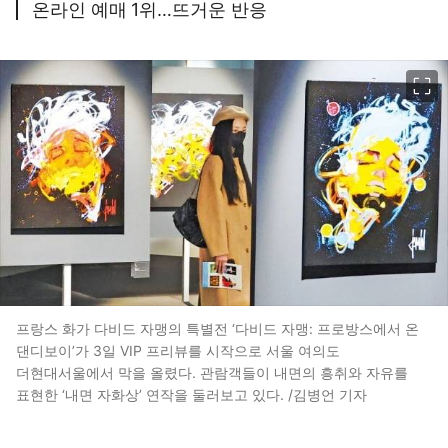
온라인 예매 1위…뜨거운 반응
이미지 크게 보기
프랑스 화가 다비드 자맹의 특별전 ‘다비드 자맹: 프로방스에서 온
댄디보이’가 3일 VIP 프리뷰를 시작으로 서울 여의도
더현대서울에서 막을 올렸다. 관람객들이 내면의 흥취와 자유를
표현한 ‘내면 자화상’ 연작을 둘러보고 있다. /김병언 기자