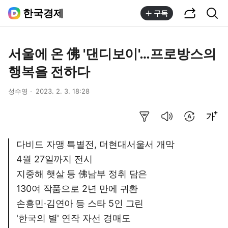
공유하기
통합검색
한국경제
구독
서울에 온 佛 '댄디보이'…프로방스의
행복을 전하다
성수영
2023. 2. 3. 18:28
요약보기
음성으로 듣기
번역 설정
글씨크기 조절하기
다비드 자맹 특별전, 더현대서울서 개막
4월 27일까지 전시
지중해 햇살 등 佛남부 정취 담은
130여 작품으로 2년 만에 귀환
손흥민·김연아 등 스타 5인 그린
'한국의 별' 연작 자선 경매도