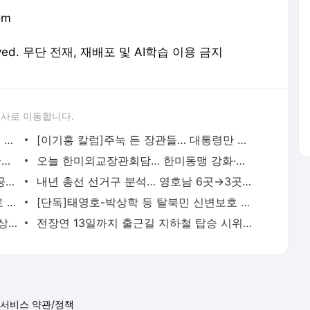
om
eserved. 무단 전재, 재배포 및 AI학습 이용 금지
론사로 이동합니다.
[단독]“이재명, 김성태와 최소 4회 통화… 작년엔 ‘쌍방울 난감해져’ 말해”
[이기홍 칼럼]주눅 든 장관들… 대통령만 보인다
尹대통령 상반기 미국 방문 조율…12년만에 국빈방문 이뤄질까
오늘 한미외교장관회담… 한미동맹 강화·尹대통령 방미 등 논의
추경호 “장관급 수출대책회의 신설…全 공무원이 영업사원”
내년 총선 선거구 분석… 영호남 6곳→3곳 합구 유력
[단독]‘北추종’ 창원 지하조직, 시민단체로 위장 활동
[단독]태영호-박상학 등 탈북민 신변보호 강화
중대본 “오늘 확진 약 1만5000명…방역 상황 안정 유지”
전장연 13일까지 출근길 지하철 탑승 시위 중단! [청계천 옆 사진관]
서비스 약관/정책