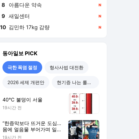
8
아름다운 약속
,신규
9
새일센터
,신규
10
김민하 17kg 감량
,신규
동아일보
PICK
극한 폭염 절정
형사사법 대전환
2026 세제 개편안
현기증 나는 롤러코스피
40℃ 불덩이 서울
19시간 전
“한증막보다 뜨거운 도심…
몸에 얼음물 부어가며 일
해”
19시간 전