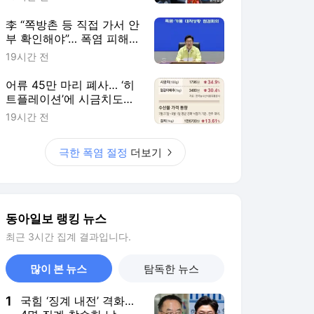
李 “쪽방촌 등 직접 가서 안
부 확인해야”… 폭염 피해
최소화에 행정력 총동원 주
19시간 전
문
어류 45만 마리 폐사… ‘히
트플레이션’에 시금치도
111% 폭등
19시간 전
극한 폭염 절정
더보기
동아일보 랭킹 뉴스
최근 3시간 집계 결과입니다.
많이 본 뉴스
탐독한 뉴스
1
국힘 ‘징계 내전’ 격화…