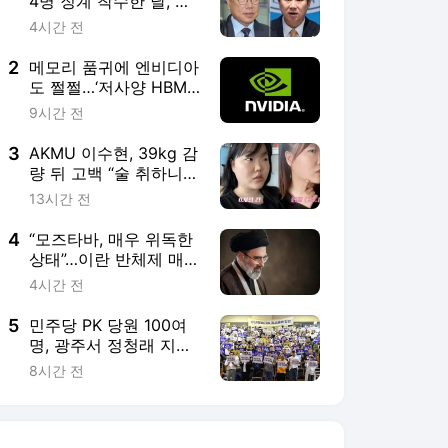
4명 징계 착수한 날, 윤
리위원 2명 사퇴
4시간 전
2
메모리 품귀에 엔비디아
도 쩔쩔…‘저사양 HBM’
활용 검토
9시간 전
3
AKMU 이수현, 39kg 감
량 뒤 고백 “술 취하니
토할 때까지 먹어…몸
13시간 전
망가질 것 같았다”
4
“모즈타바, 매우 위독한
상태”…이란 반체제 매체
보도
4시간 전
5
민주당 PK 당원 100여
명, 광주서 정청래 지지
선언
8시간 전