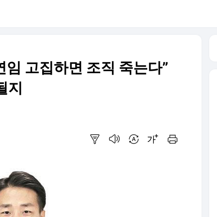
연임 고집하면 조직 죽는다”
될지
요약보기
음성으로 듣기
번역 설정
글씨크기 조절하기
인쇄하기