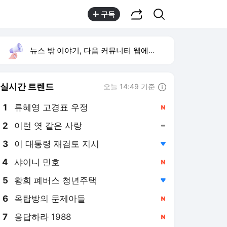
공유하기
검색
구독
뉴스 밖 이야기, 다음 커뮤니티 웹에서 보기
실시간 트렌드
오늘 14:49 기준
툴팁보기
1
류혜영 고경표 우정
,신규
2
이런 엿 같은 사랑
,유지
3
이 대통령 재검토 지시
,하락
4
샤이니 민호
,신규
5
황희 폐버스 청년주택
,하락
6
옥탑방의 문제아들
,신규
7
응답하라 1988
,신규