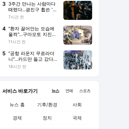
3
3주간 만나는 사람마다
때렸다...광진구 휩쓴 '상
습폭행'의 전말 [사건실
7시간 전
화]
4
"환자 끌어안는 모습에
울컥"…구마모토 지진
순간 日 수술실 CCTV
11시간 전
영상 [따뜻했슈]
5
"공항 라운지 무료라더
니"…카드만 들고 갔다
간 '헛걸음'
18시간 전
서비스 바로가기
뉴스
연예
스포츠
뉴스 홈
기후/환경
사회
경제
정치
국제