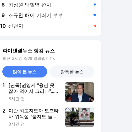
8
최성원 백혈병 완치
,하락
9
조규찬 해이 기러기 부부
,하락
10
신천지
,신규
파이낸셜뉴스 랭킹 뉴스
최근 3시간 집계 결과입니다.
많이 본 뉴스
탐독한 뉴스
1
[단독]권영세 "용산 못
잡아 먹어서 그러나"...내
일 어린이정원서 성명
8시간 전
발표
2
이란 최고지도자 모즈타
바 위독설 "숨져도 놀랍
지 않아"
8시간 전