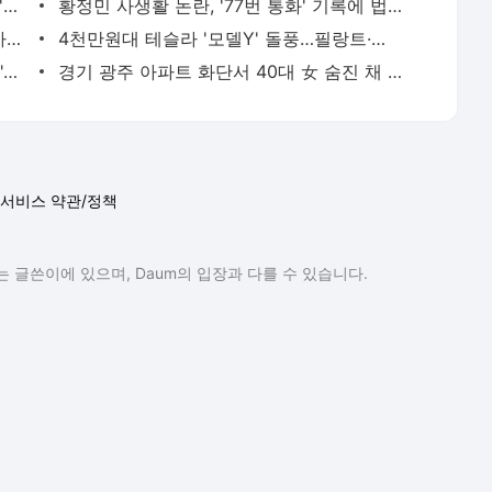
日 유명 영화배우, 자택서 숨진 채 발견…'마약투약 혐의'
황정민 사생활 논란, '77번 통화' 기록에 법조계 주목
버핏 "도박판 된 증시…자산 가격, 실제 가치보다 비싸"
4천만원대 테슬라 '모델Y' 돌풍…필랑트·액티언 판매 '직격탄'
SK하닉 레버리지에 7억 올인한 은행원..."한 달 만에 5억 증발" 멘붕
경기 광주 아파트 화단서 40대 女 숨진 채 발견…시신 옆엔 '이불'
서비스 약관/정책
 글쓴이에 있으며, Daum의 입장과 다를 수 있습니다.