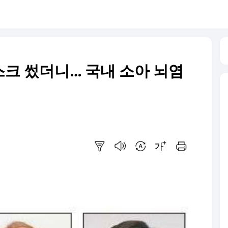
크 썼더니… 국내 소아 뇌염
요약보기
음성으로 듣기
번역 설정
글씨크기 조절하기
인쇄하기