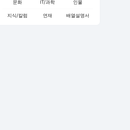
문화
IT/과학
인물
지식/칼럼
연재
배열설명서