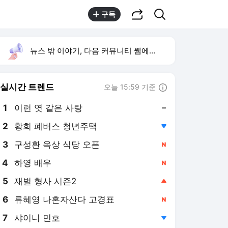
공유하기
검색
구독
뉴스 밖 이야기, 다음 커뮤니티 웹에서 보기
실시간 트렌드
오늘 15:59 기준
툴팁보기
1
이런 엿 같은 사랑
,유지
2
황희 폐버스 청년주택
,하락
3
구성환 옥상 식당 오픈
,신규
4
하영 배우
,신규
5
재벌 형사 시즌2
,상승
6
류혜영 나혼자산다 고경표
,신규
7
샤이니 민호
,하락