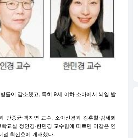
발병률이 감소했고, 특히 9세 이하 소아에서 뇌염 발
 안종균·백지연 교수, 소아신경과 강훈철·김세희
학교실 정인경·한민경 교수팀에 따르면 이같은 연
저널 최신호에 게재했다.