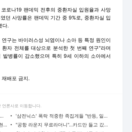
 코로나19 팬데믹 전후의 중환자실 입원율과 사망
%였던 사망률은 팬데믹 기간 중 9%로, 중환자실 입
했다.
번 연구는 바이러스성 뇌염이나 소아 등 특정 원인이
 환자 전체를 대상으로 분석한 첫 번째 연구"라며
염 발병률이 감소했으며 특히 9세 이하의 소아에서
및 재배포 금지.
 언론사로 이동합니다.
 아파트 방화사건 수사팀장 숨진 채 발견…사망 경위 조사
'삼전닉스' 폭락 적중한 족집게들 "반등, 일회성 아니다"면서... AI 과잉투자엔 '우려'
"김밥 2알 겨우 먹어"...앙상하게 마른 고현정, 다이어트 아닌 '음식 공포증' 고백 [헬스톡]
"공항 라운지 무료라더니"…카드만 들고 갔다간 '헛걸음'