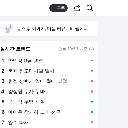
공유하기
검색
구독
뉴스 밖 이야기, 다음 커뮤니티 웹에서 보기
실시간 트렌드
오늘 10:53 기준
툴팁보기
1
반민정 9월 결혼
,유지
2
북한 탄도미사일 발사
,하락
3
휴젤 상반기 역대 최대 실적
,상승
4
양정원 수사 무마
,신규
5
음문석 무명 시절
,하락
6
아이유 장기하 노래 선곡
,하락
7
양주 화재
,신규