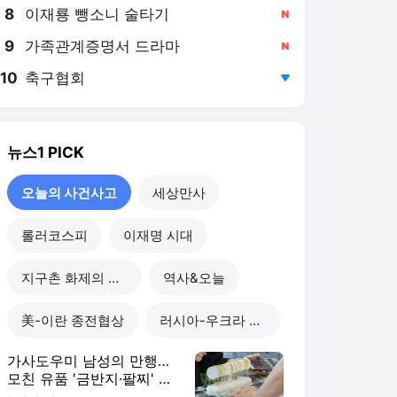
8
이재룡 뺑소니 술타기
,신규
9
가족관계증명서 드라마
,신규
10
축구협회
,하락
뉴스1
PICK
오늘의 사건사고
세상만사
롤러코스피
이재명 시대
지구촌 화제의 뉴스
역사&오늘
美-이란 종전협상
러시아-우크라 전쟁
가사도우미 남성의 만행…
모친 유품 '금반지·팔찌' 녹
여 팔았다