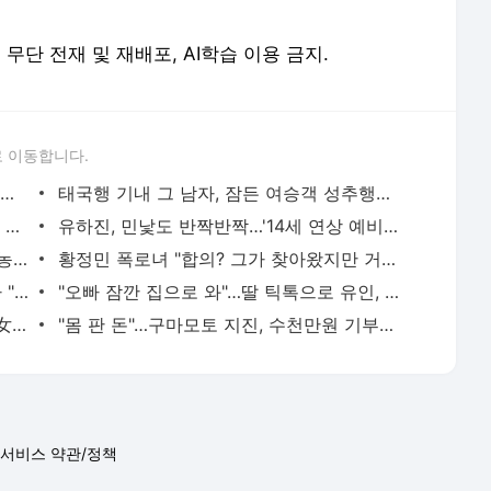
erved. 무단 전재 및 재배포, AI학습 이용 금지.
 이동합니다.
"호텔서 상간남과 스킨십 나눈 시누이 목격…제 남편이 입 다물라 하네요"
태국행 기내 그 남자, 잠든 여승객 성추행…"바지에 체액까지 묻었다"
허지웅 "우리가 지지했던 인간들이 이 꼴 만들어"…형소법 개정안에 발끈
유하진, 민낯도 반짝반짝…'14세 연상 예비남편' 강균성이 반한 청순 미모 [N샷]
2600만명 사로잡은 '바나나킥 베이비'…농심의 깜짝 선물
황정민 폭로녀 "합의? 그가 찾아왔지만 거절…허위 주장 다 밝힐 수 있다"
회사에 불륜 소문낸 직장 동료…경고하자 "사모님께도 말씀드리겠다"
"오빠 잠깐 집으로 와"…딸 틱톡으로 유인, 성폭행 복수한 아빠
"10억 버는데 9억 써요?"…삼전男♥닉스女 3:3 단체소개팅 예능 화제
"몸 판 돈"…구마모토 지진, 수천만원 기부하고 비난받은 성인물 배우
서비스 약관/정책