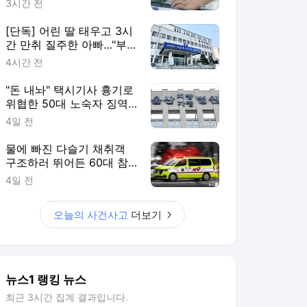
3시간 전
[단독] 어린 딸 태우고 3시
간 만취 질주한 아빠…"부
부싸움 뒤 홧김에"
4시간 전
"돈 내놔" 택시기사 흉기로
위협한 50대 노숙자 징역
2년
4일 전
물에 빠진 다슬기 채취객
구조하러 뛰어든 60대 참
변…익수자는 회복
4일 전
오늘의 사건사고
더보기
뉴스1 랭킹 뉴스
최근 3시간 집계 결과입니다.