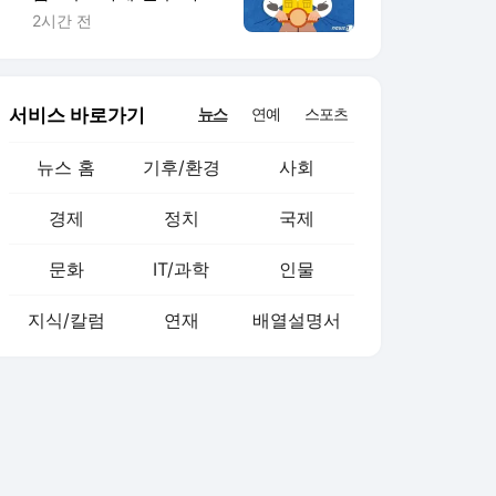
아내의 '깜짝 배려'였다
2시간 전
서비스 바로가기
뉴스
연예
스포츠
뉴스 홈
기후/환경
사회
경제
정치
국제
문화
IT/과학
인물
지식/칼럼
연재
배열설명서