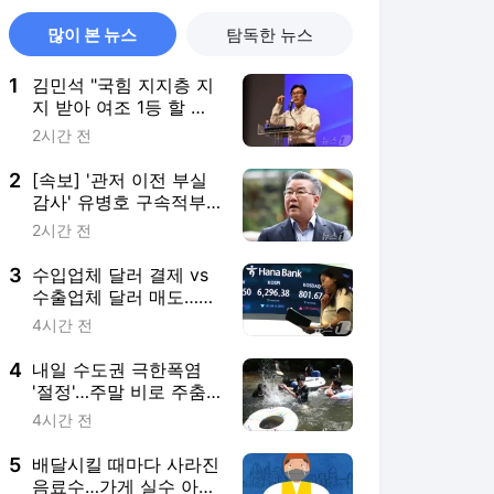
많이 본 뉴스
탐독한 뉴스
1
김민석 "국힘 지지층 지
지 받아 여조 1등 할 생
각 1도 없어"(종합)
2시간 전
2
[속보] '관저 이전 부실
감사' 유병호 구속적부
심 기각
2시간 전
3
수입업체 달러 결제 vs
수출업체 달러 매도…환
율 1420원대 공방(종합)
4시간 전
4
내일 수도권 극한폭염
'절정'…주말 비로 주춤,
다음주도 36도 '찜통'
4시간 전
5
배달시킬 때마다 사라진
음료수…가게 실수 아닌