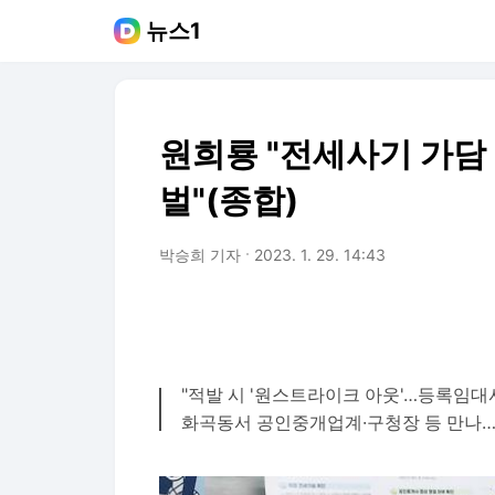
뉴스1
원희룡 "전세사기 가담
벌"(종합)
박승희 기자
2023. 1. 29. 14:43
"적발 시 '원스트라이크 아웃'…등록임대
화곡동서 공인중개업계·구청장 등 만나