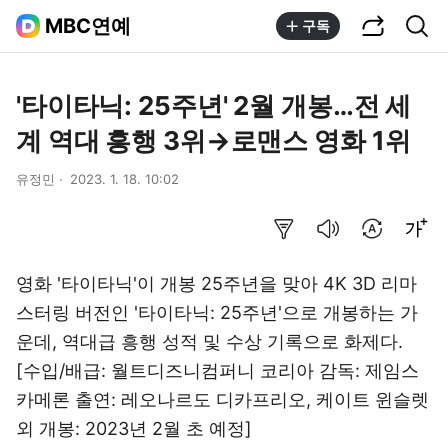
공유하기
통합검색
MBC연예
구독
'타이타닉: 25주년' 2월 개봉…전 세
계 역대 흥행 3위→로맨스 영화 1위
유정민
2023. 1. 18. 10:02
요약보기
음성으로 듣기
번역 설정
글씨크기 조절하기
영화 '타이타닉'이 개봉 25주년을 맞아 4K 3D 리마
스터링 버전인 '타이타닉: 25주년'으로 개봉하는 가
운데, 역대급 흥행 성적 및 수상 기록으로 화제다.
[수입/배급: 월트디즈니컴퍼니 코리아 감독: 제임스
카메론 출연: 레오나르도 디카프리오, 케이트 윈슬렛
외 개봉: 2023년 2월 초 예정]