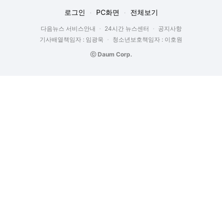
로그인
PC화면
전체보기
다음뉴스 서비스안내
24시간 뉴스센터
공지사항
기사배열책임자 : 임광욱
청소년보호책임자 : 이호원
ⓒ Daum Corp.