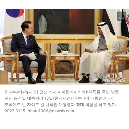
이미지 크게 보기
[아부다비=뉴시스] 전신 기자 = 아랍에미리트(UAE)를 국빈 방문
중인 윤석열 대통령이 15일(현지시간) 아부다비 대통령궁에서
모하메드 빈 자이드 알 나하얀 대통령과 확대 회담을 하고 있다.
2023.01.15. photo1006@newsis.com