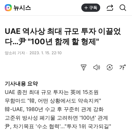
공유하기
통합검색
뉴시스
구독
UAE 역사상 최대 규모 투자 이끌었
다…尹 "100년 함께 할 형제"
양소리 기자
2023. 1. 15. 22:10
요약보기
음성으로 듣기
번역 설정
글씨크기 조절하기
기사내용 요약
UAE 종전 최대 규모 투자는 英에 15조원
무함마드 "韓, 어떤 상황에서도 약속지켜"
韓-UAE, 1980년 수교 후 꾸준히 관계 강화
고준위 방사성 폐기물 고려하면 '100년' 관계
尹, 차기목표 '수소 협력'…"투자 1위 국가되길"