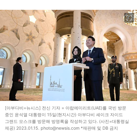
이미지 크게 보기
[아부다비=뉴시스] 전신 기자 = 아랍에미리트(UAE)를 국빈 방문
중인 윤석열 대통령이 15일(현지시간) 아부다비 셰이크 자이드
그랜드 모스크를 방문해 방명록을 작성하고 있다. (사진=대통령실
제공) 2023.01.15. photo@newsis.com *재판매 및 DB 금지