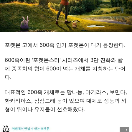
포켓몬 고에서 600족 인기 포켓몬이 대거 등장한다.
600족이란 '포켓몬스터' 시리즈에서 3단 진화와 함
께 종족치의 합이 600이 넘는 개체를 지칭하는 단어
다.
대표적인 600족 개체로는 망나뇽, 마기라스, 보만다,
한카리아스, 삼삼드래 등이 있으며 대체로 성능과 외
형이 뛰어나 유저들이 선호해왔다.
이미지 크게 보기