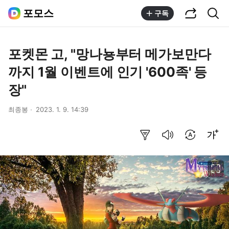
공유하기
통합검색
포모스
구독
포켓몬 고, "망나뇽부터 메가보만다
까지 1월 이벤트에 인기 '600족' 등
장"
최종봉
2023. 1. 9. 14:39
요약보기
음성으로 듣기
번역 설정
글씨크기 조절하기
이미지 크게 보기