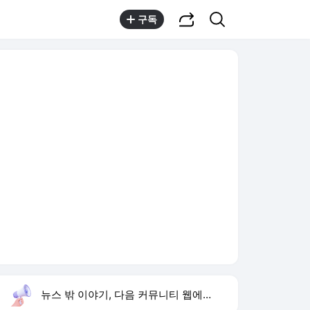
공유하기
검색
구독
뉴스 밖 이야기, 다음 커뮤니티 웹에서 보기
실시간 트렌드
오늘 15:41 기준
툴팁보기
1
1236회 로또 당첨 번호
,상승
2
김정렬 친형 구타 사망
,신규
3
심신 딸 작곡
,신규
4
한승연 손떨림 건강이상설
,신규
5
통영 살인사건
,신규
6
이런 엿 같은 사랑
,신규
7
황기순 원정도박 도피
,신규