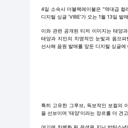
4일 소속사 더블랙레이블은 "역대급 컬
디지털 싱글 'VIBE'가 오는 1월 13일 
이와 관련 공개된 티저 이미지는 태양과
태양과 지민의 치명적인 눈빛과 옴므파
선사해 음원 발매를 앞둔 디지털 싱글에 
특히 고유한 그루브, 독보적인 보컬의 
을 선보이며 '태양'이라는 장르를 더 견
여기에 차별화 된 음색을 지닌 방탄소년
너지를 발휘할지 기대를 불러 일으키고 
태양은 매 앨범마다 히트곡을 경신하며 
는 막강한 영향력을 과시했다. '나만 바라봐'
히트곡들로 사랑받아 온 만큼 이번 곡 'V
다.