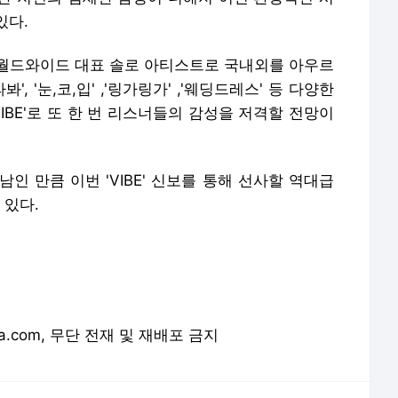
인 만큼 이번 'VIBE' 신보를 통해 선사할 역대급
 있다.
orea.com, 무단 전재 및 재배포 금지
론사로 이동합니다.
전 세계가 ♥ 방탄소년단 지민, 월드투어 비하인드..빛나는 반전 매력 | 스타뉴스
[공식] "큰 섭섭함 안겨" 블핑 지수, 총대 메고 공개 사과 [스타이슈] | 스타뉴스
'감다살' 뷔 제안이었다! BTS 단체 사진 '#오늘의 방탄' | 스타뉴스
1위 방탄소년단, 2위 에이티즈, 3위 코르티스 | 스타뉴스
'10주년' 블랙핑크, 섭섭했던 팬들에게 직접 사과.."미안하고 사랑해" [스타이슈] | 스타뉴스
임영웅, 데뷔 10주년..기록 넘은 감동 '국민가수 금자탑' | 스타뉴스
지수 결국 눈물까지..블랙핑크, 잡음 속 '데뷔 10주년' 마무리 [스타이슈] | 스타뉴스
"'예쁜 누나' 손예진과 키스, 실제 술 먹고.." 정해인, 8년만 비화 밝혔다 [옥문아][★밤TView] | 스타