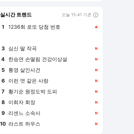
8
이희자 회장
,신규
9
리센느 소속사
,신규
10
라스트 하우스
,신규
스타뉴스 랭킹 뉴스
최근 3시간 집계 결과입니다.
많이 본 뉴스
1
'순자산 무려 3000억
→69초 만에 390억' 맥
그리거, 절대 은퇴 없다
3시간 전
"마음껏 의심하라, 나
는..."
2
김정렬, '원정도박 논란'
황기순 저격 "내 장례식
서 본전 찾길"[데이앤나
2시간 전
잇]