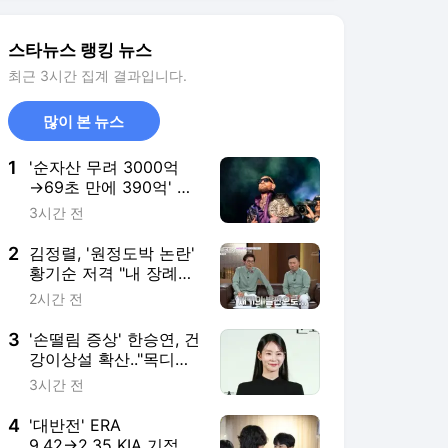
3
'손떨림 증상' 한승연, 건
강이상설 확산.."목디스
크 심해져 치료 중" [공
3시간 전
식]
4
'대반전' ERA
9.42→2.35 KIA 기적의
'이 투수' 폭염 속 대도
8시간 전
약 이끌까
5
"10년 동거 끝" 호날두,
드디어 세기의 결혼식
올린다... 조지나, 반지만
10시간 전
57억 "구찌 판매원이 1
조원 사모님으로"
서비스 바로가기
뉴스
연예
스포츠
연예 홈
뉴스
포토
TV 편성표
영화
OTT