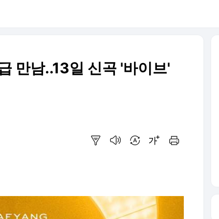
급 만남..13일 신곡 '바이브'
요약보기
음성으로 듣기
번역 설정
글씨크기 조절하기
인쇄하기