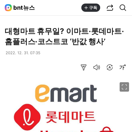
공유하기
통합검색
bnt뉴스
구독
대형마트 휴무일? 이마트·롯데마트·
홈플러스·코스트코 ‘반값 행사’
2022. 12. 31. 07:35
요약보기
음성으로 듣기
번역 설정
글씨크기 조절하기
이미지 크게 보기