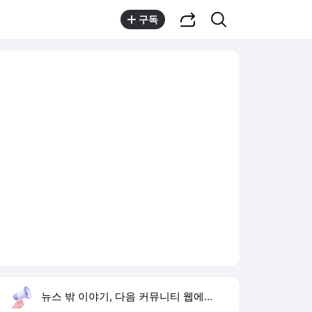
공유하기
검색
구독
뉴스 밖 이야기, 다음 커뮤니티 웹에서 보기
실시간 트렌드
오늘 13:01 기준
툴팁보기
1
노라노 디자이너
,하락
2
지안 엄정욱 결혼
,하락
3
박경림 신동엽 인연
,신규
4
화사 덕자찜
,신규
5
민이네
,하락
6
손서연 세계선수권 맹활약
,하락
7
인민을 위해 복무하라
,신규