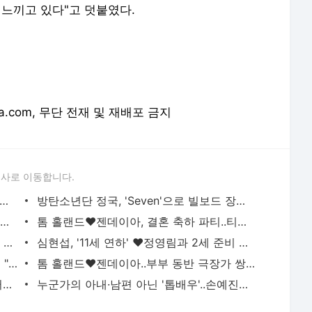
orea.com, 무단 전재 및 재배포 금지
론사로 이동합니다.
ER JIN IN NEW JERSEY'..방탄소년단 진, 월드와이드 큐티 아미 녹인 월드와이드 핸섬 환상 라이브 |
방탄소년단 정국, 'Seven'으로 빌보드 장기 차트 점령..글로벌 차트 159주 진입 성공 '亞최초·최장
"밥 한 끼 해요" 방탄소년단 뷔 향한 김민재 선수의 진심 어린 메시지 | 스타뉴스
톰 홀랜드♥젠데이아, 결혼 축하 파티..티모시 샬라메·로다주 총출동 [월드스타이슈] | 스타뉴스
김신영이 이상형이라더니? 32세 박서진, 28세 미녀 개그우먼 황혜선과 러브라인 [살림남][★밤TV] |
심현섭, '11세 연하' ♥정영림과 2세 준비 고충 "하루에 8번 하다가 기절" | 스타뉴스
김희철, '태극기' 일침했다가 정치색 해명 "좌우 떠나 당연한 일" [스타이슈] | 스타뉴스
톰 홀랜드♥젠데이아..부부 동반 극장가 쌍끌이 중 [스타이슈] | 스타뉴스
선혜윤PD 얼마나 예쁘길래..신동엽 "예뻐서 반해, 사실만 얘기한 것" | 스타뉴스
누군가의 아내·남편 아닌 '톱배우'..손예진♥현빈·신민아♥김우빈, 하반기 파격 도전 행보 [스