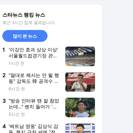
퇴장당한 오세훈
3
"방송 인터뷰 땐 잘 참았
는데..." 벤치 들어가 '눈
물 펑펑' 덕수고 설재민,
5시간 전
17년 만의 우승에 '왜'
울음 참지 못했나 [인터
4
'베트남 영웅' 김상식 감
뷰]
독, 현지 극찬 세례 "전
술만 뛰어난 게 아냐, 정
9시간 전
말 대단한 건..."
5
유지안, '김부장' 꽂아주
기 논란 깬 연기력 "미움
도 사랑도 영광"
14시간 전
[★FULL인터뷰]
서비스 바로가기
뉴스
연예
스포츠
연예 홈
뉴스
포토
TV 편성표
영화
OTT