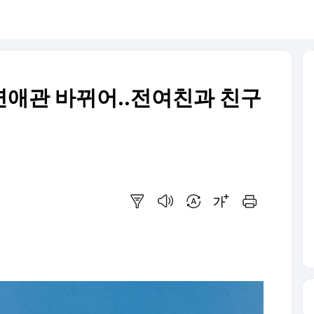
"연애관 바뀌어..전여친과 친구
요약보기
음성으로 듣기
번역 설정
글씨크기 조절하기
인쇄하기