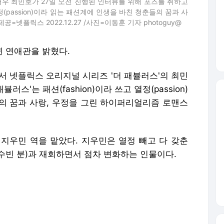
배우 최민호가 27일 오전 진행된 인터뷰를 위해 포즈를 취하고
 열정(passion)이라 읽는 패션계에 인생을 바친 청춘들의 꿈과 사
넷플릭스 2022.12.27 /사진=이동훈 기자 photoguy@
뀐 연애관을 밝혔다.
서 넷플릭스 오리지널 시리즈 '더 패뷸러스'의 최민
러스'는 패션(fashion)이라 쓰고 열정(passion)
의 꿈과 사랑, 우정을 그린 하이퍼리얼리즘 로맨스
 지우민 역을 맡았다. 지우민은 열정 빼고 다 갖춘
수빈 분)과 재회하면서 점차 변화하는 인물이다.
대해 "오래된 친구 사이이자 전 여자친구이기 때문에
 친해지는 게 급선무다. 애매모호한 감정이 나오려면
 어색하고, 낯도 가리고 했지만, 친해지려고 노력
이 고생을 많이 하셨다"며 "그러나 나중에는 너무 친