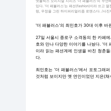
넷플릭스 오리지널 시리즈 '더 패뷸러스'의 주연
있다. '더 패뷸러스'는 패션(fashion)이라 쓰고
랑, 우정을 그린 하이퍼리얼리즘 로맨스다. /사진제공=
'더 패뷸러스'의 최민호가 30대 이후 바
27일 서울시 종로구 소격동의 한 카페에
호와 만나 다양한 이야기를 나눴다. '더 패뷸
이라 읽는 패션계에 인생을 바친 청춘들
다.
최민호는 '더 패뷸러스'에서 포토그래퍼
것처럼 보이지만 옛 연인이었던 지은(채
이날 최민호는 극 중 지은과의 관계에 
서로의 모든 걸 다 알고 있는 사이다.
일단 친해져야겠다는 생각에 처음에 너무
을 많이 했던 것 같다. 중간에서 감독님