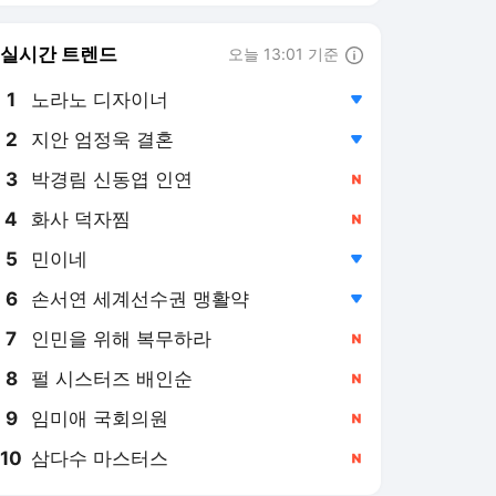
8
펄 시스터즈 배인순
,신규
9
임미애 국회의원
,신규
10
삼다수 마스터스
,신규
스타뉴스 랭킹 뉴스
최근 3시간 집계 결과입니다.
많이 본 뉴스
1
'이강인 효과 상상 이상'
서울월드컵경기장 관중
석, 2층까지 꽉 찼다 [상
1시간 전
암 현장]
2
"절대로 해서는 안 될 행
동" 감독도 韓 공격수 질
타, 주심 '모욕 행위'로
6시간 전