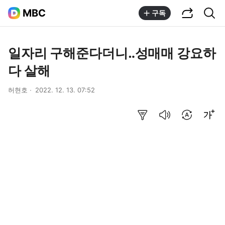
공유하기
통합검색
MBC
구독
일자리 구해준다더니‥성매매 강요하
다 살해
허현호
2022. 12. 13. 07:52
요약보기
음성으로 듣기
번역 설정
글씨크기 조절하기