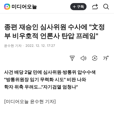
공유하기
통합검색
미디어오늘
구독
종편 재승인 심사위원 수사에 "文정
부 비우호적 언론사 탄압 프레임"
윤수현 기자
2022. 12. 12. 17:27
요약보기
음성으로 듣기
번역 설정
글씨크기 조절하기
사건 배당 2달 만에 심사위원·방통위 압수수색
"방통위원장 임기 무력화 시도" 비판 나와
학자 위축 우려도…"자기검열 엄청나"
[미디어오늘
윤수현 기자
]