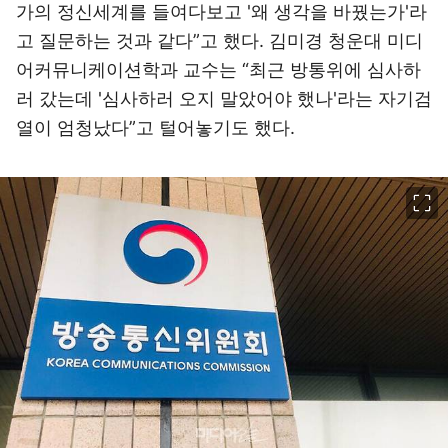
가의 정신세계를 들여다보고 '왜 생각을 바꿨는가'라
고 질문하는 것과 같다”고 했다. 김미경 청운대 미디
어커뮤니케이션학과 교수는 “최근 방통위에 심사하
러 갔는데 '심사하러 오지 말았어야 했나'라는 자기검
열이 엄청났다”고 털어놓기도 했다.
이미지 크게 보기