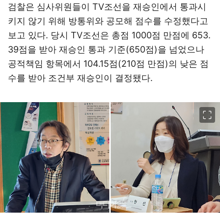
검찰은 심사위원들이 TV조선을 재승인에서 통과시
키지 않기 위해 방통위와 공모해 점수를 수정했다고
보고 있다. 당시 TV조선은 총점 1000점 만점에 653.
39점을 받아 재승인 통과 기준(650점)을 넘었으나
공적책임 항목에서 104.15점(210점 만점)의 낮은 점
수를 받아 조건부 재승인이 결정됐다.
이미지 크게 보기