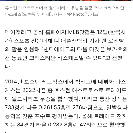
휴스턴 애스트로스에서 월드시리즈 우승을 일군 포수 크리스티안
바스케스(오른쪽 두 번째). (사진=AP Photo/뉴시스)
메이저리그 공식 홈페이지 MLB닷컴은 12일(한국시
간) 스포츠 전문매체 디 애슬래틱의 기자 켄 로젠탈
의 말을 인용해 “샌디에이고의 다음 타깃은 보가츠의
전 동료인 크리스티안 바스케스일 수 있다”고 전했
다.
2014년 보스턴 레드삭스에서 빅리그에 데뷔한 바스
케스는 2022시즌 중 휴스턴 애스트로스로 트레이드
돼 월드시리즈 우승을 합작했다. 빅리그 통산 성적은
733경기 타율 0.261 55홈런 276타점으로, 일발장타
능력을 갖춘 포수로 평가받는다. 올해 트레이드 전까
지는 84경기 타율 0.282 8홈런 42타점으로 활약했