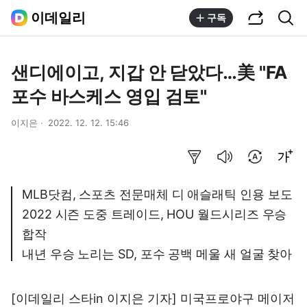
공유하기
통합검색
이데일리
구독
샌디에이고, 지갑 안 닫았다…美 "FA
포수 바스케스 영입 검토"
이지은
2022. 12. 12. 15:46
요약보기
음성으로 듣기
번역 설정
글씨크기 조절하기
MLB닷컴, 스포츠 전문매체 디 애슬래틱 인용 보도
2022 시즌 도중 트레이드, HOU 월드시리즈 우승
합작
내년 우승 노리는 SD, 포수 공백 메울 새 얼굴 찾아
[이데일리 스타in 이지은 기자] 미국프로야구 메이저