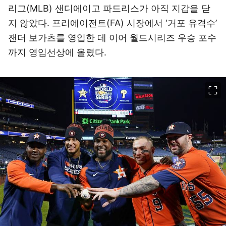
리그(MLB) 샌디에이고 파드리스가 아직 지갑을 닫
지 않았다. 프리에이전트(FA) 시장에서 ‘거포 유격수’
잰더 보가츠를 영입한 데 이어 월드시리즈 우승 포수
까지 영입선상에 올렸다.
이미지 크게 보기