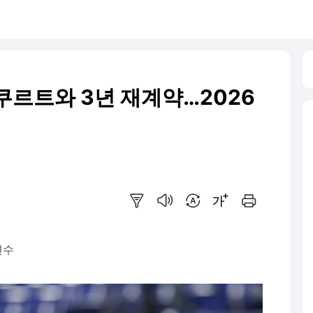
쿠르트와 3년 재계약…2026
요약보기
음성으로 듣기
번역 설정
글씨크기 조절하기
인쇄하기
변수