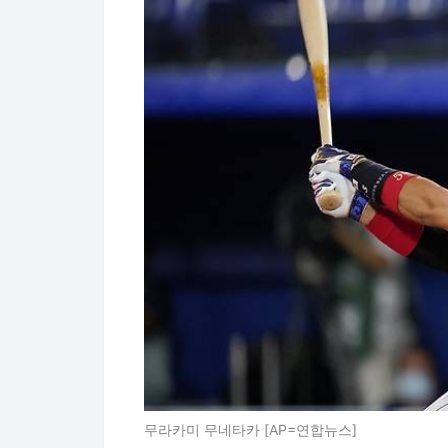
무라카미 무네타카 [AP=연합뉴스]