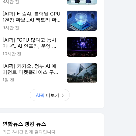
8시간 전
[AI픽] 베슬AI, 블랙웰 GPU
1천장 확보…AI 팩토리 확
장
9시간 전
[AI픽] "GPU 많다고 능사
아냐"…AI 인프라, 운영 효
율이 판가름
10시간 전
[AI픽] 카카오, 정부 AI 에
이전트 마켓플레이스 구축
한다
1일 전
AI픽
더보기
연합뉴스 랭킹 뉴스
최근 3시간 집계 결과입니다.