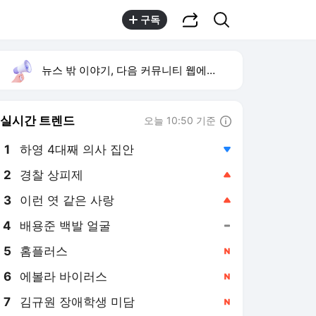
공유하기
검색
구독
뉴스 밖 이야기, 다음 커뮤니티 웹에서 보기
실시간 트렌드
오늘 10:50 기준
툴팁보기
1
하영 4대째 의사 집안
,하락
2
경찰 상피제
,상승
3
이런 엿 같은 사랑
,상승
4
배용준 백발 얼굴
,유지
5
홈플러스
,신규
6
에볼라 바이러스
,신규
7
김규원 장애학생 미담
,신규