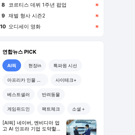
8
코르티스 데뷔 1주년 팝업
,신규
9
재벌 형사 시즌2
,신규
10
오디세이 영화
,신규
연합뉴스
PICK
AI픽
현장in
특파원 시선
아프리카 인물 열전
사이테크+
베스트셀러
반려동물
게임위드인
팩트체크
소셜＋
[AI픽] 네이버, 엔비디아 업
고 AI 인프라 기업 도약할
까