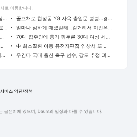
론사로 이동합니다.
성접대 경기서 한국 '무패'…한일월드컵 심판매수설 재점화될 듯 | 연합뉴스
골프채로 합정동 YG 사옥 출입문 쾅쾅…경찰, 20대 여성 체포 | 연합뉴스
배우 이신영, 조용히 입대…"신병훈련 수료, 군 생활 집중" | 연합뉴스
얼마나 심하게 때렸길래…길거리서 지인폭행 50대 살인미수 혐의 | 연합뉴스
시경 중 장 천공으로 환자 숨지게 한 의사 2심도 집행유예 | 연합뉴스
70대 집주인에 흉기 휘두른 30대 여성 세입자 체포 | 연합뉴스
둥둥'…인천 강화군 北 목함지뢰 주의보 | 연합뉴스
中 희소질환 아동 유전자편집 임상서 또 숨져…안전성 논란 확산 | 연합뉴스
경찰, '300억 사기 혐의' 차가원 연예기획사 대표 구속송치 | 연합뉴스
우간다 국대 출신 축구 선수, 강도 추정 괴한에 피살 | 연합뉴스
서비스 약관/정책
 글쓴이에 있으며, Daum의 입장과 다를 수 있습니다.