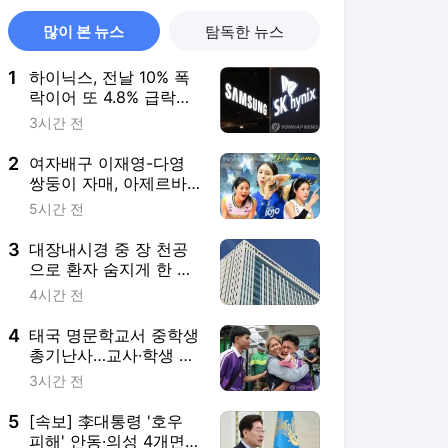
많이 본 뉴스
탐독한 뉴스
1
하이닉스, 전날 10% 폭
락이어 또 4.8% 급락…
삼전 0.2%↑(종합)
3시간 전
2
여자배구 이재영-다영
쌍둥이 자매, 아제르바
이잔 투란VC 입단
5시간 전
3
대장내시경 중 장 천공
으로 환자 숨지게 한 의
사 2심도 집행유예
4시간 전
4
태국 명문학교서 중학생
총기난사…교사·학생 등
최소 7명 사망(종합)
3시간 전
5
[속보] 李대통령 '호우
피해' 안동·의성 4개면