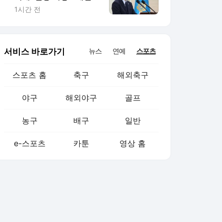
특별재난지역 선포
1시간 전
서비스 바로가기
뉴스
연예
스포츠
스포츠 홈
축구
해외축구
야구
해외야구
골프
농구
배구
일반
e-스포츠
카툰
영상 홈