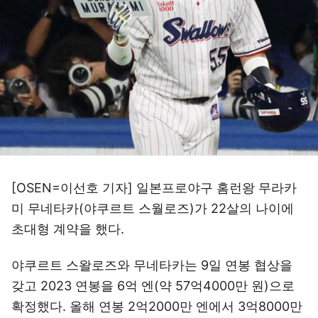
[OSEN=이선호 기자] 일본프로야구 홈런왕 무라카
미 무네타카(야쿠르트 스월로즈)가 22살의 나이에
초대형 계약을 했다.
야쿠르트 스왈로즈와 무네타카는 9일 연봉 협상을
갖고 2023 연봉을 6억 엔(약 57억4000만 원)으로
확정했다. 올해 연봉 2억2000만 엔에서 3억8000만