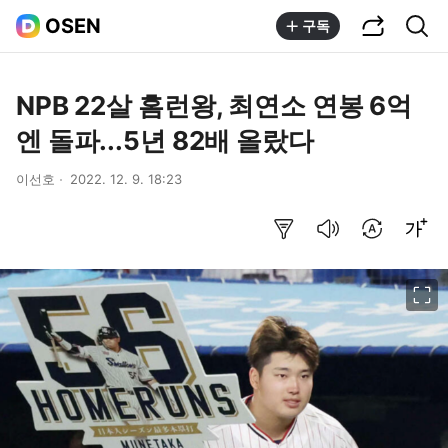
공유하기
통합검색
OSEN
구독
NPB 22살 홈런왕, 최연소 연봉 6억
엔 돌파...5년 82배 올랐다
이선호
2022. 12. 9. 18:23
요약보기
음성으로 듣기
번역 설정
글씨크기 조절하기
이미지 크게 보기