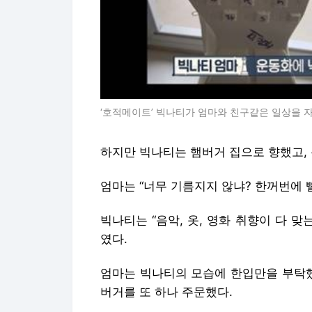
‘호적메이트’ 빅나티가 엄마와 친구같은 일상을 자
하지만 빅나티는 햄버거 집으로 향했고,
엄마는 “너무 기름지지 않냐? 한꺼번에 
빅나티는 “음악, 옷, 영화 취향이 다 
였다.
엄마는 빅나티의 모습에 한입만을 부탁했
버거를 또 하나 주문했다.