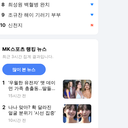
8
최성원 백혈병 완치
,하락
9
조규찬 해이 기러기 부부
,하락
10
신천지
,신규
MK스포츠 랭킹 뉴스
최근 3시간 집계 결과입니다.
많이 본 뉴스
1
‘우월한 유전자’ 맷 데이
먼 가족 총출동…딸들의
미모까지 빛난 레드카펫
15시간 전
2
나나 맞아? 확 달라진
얼굴 분위기 ‘시선 집중’
10시간 전