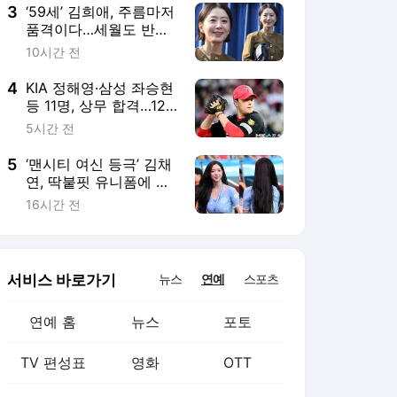
3
‘59세’ 김희애, 주름마저
품격이다…세월도 반한
우아함
10시간 전
4
KIA 정해영·삼성 좌승현
등 11명, 상무 합격…12
월 입대
5시간 전
5
‘맨시티 여신 등극’ 김채
연, 딱붙핏 유니폼에 이
런 비밀이?
16시간 전
서비스 바로가기
뉴스
연예
스포츠
연예 홈
뉴스
포토
TV 편성표
영화
OTT