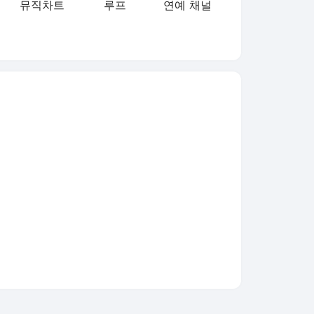
뮤직차트
루프
연예 채널