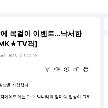
 母에 목걸이 이벤트…낙서한
MK★TV픽]
om)
2022. 12. 6. 22:09
요약보기
음성으로 듣기
번역 설정
글씨크기 조절하기
인쇄하기
일상을 자랑했다.
‘호적메이트’에는 가수 빅나티와 엄마의 일상이 그려