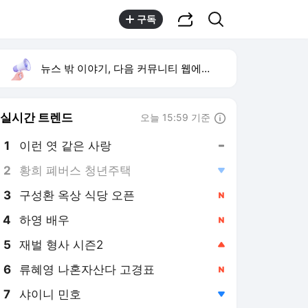
공유하기
검색
구독
뉴스 밖 이야기, 다음 커뮤니티 웹에서 보기
실시간 트렌드
오늘 15:59 기준
툴팁보기
1
이런 엿 같은 사랑
,유지
2
황희 폐버스 청년주택
,하락
3
구성환 옥상 식당 오픈
,신규
4
하영 배우
,신규
5
재벌 형사 시즌2
,상승
6
류혜영 나혼자산다 고경표
,신규
7
샤이니 민호
,하락