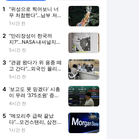
1
“위성으로 찍어보니 너
무 처참했다”…남부 저수
지 90% 사라져, 비가 안
1시간 전
오더니 결국
2
“만리장성이 한국까
지?”…NASA·내셔널지오
그래픽도 틀린 한국사
5시간 전
3
“관광 왔다가 위 용종 떼
고 간다”…외국인 몰리는
‘K건강검진’ 투어[나우,
5시간 전
어스]
4
‘보고도 못 믿겠다’ 시총
이 무려 ‘375조원’ 증
발…삼성·SK그룹주 급락
4시간 전
에 털썩 [투자360]
5
“메모리주 급락 끝났
다”…모건스탠리, 삼전
·SK하닉 재조명
1시간 전