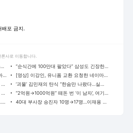
 재배포 금지.
언론사로 이동합니다.
‘순둥이’ 손흥민 정색했다 “그런식으로 하지말라”…무슨 질문 받았길래
“순식간에 100만대 팔았다” 삼성도 긴장한 33세 놀라운 ‘이 청년’
호날두 또 굴욕, 포르투갈 감독 “신경전 마음에 안 들었다”
[영상] 이강인, 유니폼 교환 요청한 네이마르에 '윙크' 화답
“3천만원 벌었다, 이게 웬일이냐” 갑자기 횡재한 사람 속출, 알고보니
‘괴물’ 김민재의 탄식 “한숨만 나왔다…실력 모자라서 진 것”
‘특급 골키퍼’도 당황케한 한국의 명장면, 외신 “장관이었다” 칭찬
“2억원→1000억원” 떼돈 번 ‘이 남자’, 여기에 또 꽂혔다
"월세 65만원인데 전세 이자는 66만원"…2030, 이러니 종잣돈 만들기 힘들지
40대 부사장 승진자 10명→17명…이재용 회장 취임 후 더 젊어지는 삼성전자