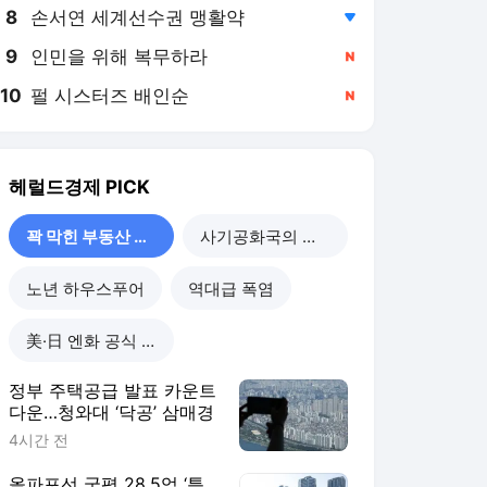
8
손서연 세계선수권 맹활약
,하락
9
인민을 위해 복무하라
,신규
10
펄 시스터즈 배인순
,신규
헤럴드경제
PICK
꽉 막힌 부동산 공급
사기공화국의 민낯
노년 하우스푸어
역대급 폭염
美·日 엔화 공식 개입
정부 주택공급 발표 카운트
다운…청와대 ‘닥공’ 삼매경
4시간 전
올파포선 국평 28.5억 ‘특