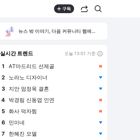
공유하기
검색
구독
뉴스 밖 이야기, 다음 커뮤니티 웹에서 보기
실시간 트렌드
오늘 13:01 기준
툴팁보기
1
AT마드리드 선제골
,신규
2
노라노 디자이너
,하락
4
박경림 신동엽 인연
,신규
5
화사 덕자찜
,신규
6
민이네
,하락
7
한혜진 모델
,하락