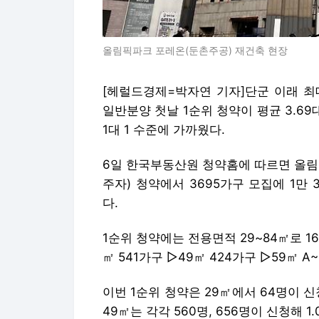
올림픽파크 포레온(둔촌주공) 재건축 현장
[헤럴드경제=박자연 기자]단군 이래 최
일반분양 첫날 1순위 청약이 평균 3.6
1대 1 수준에 가까웠다.
6일 한국부동산원 청약홈에 따르면 올림
주자) 청약에서 3695가구 모집에 1만 
다.
1순위 청약에는 전용면적 29~84㎡로 1
㎡ 541가구 ▷49㎡ 424가구 ▷59㎡ A~
이번 1순위 청약은 29㎡에서 64명이 신청
49㎡는 각각 560명, 656명이 신청해 1.