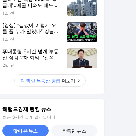
급매’…매물 나와도 매도·매
수자 눈치싸움 치열 [부동
1일 전
산360]
[영상] “집값이 이렇게 오
를 줄 누가 알았나” 강남
80대 분노 [부동산360]
1일 전
李대통령 6시간 넘게 부동
산 점검 2차 회의…‘전폭적
인 공급 확대’ 검토
2일 전
꽉 막힌 부동산 공급
더보기
헤럴드경제 랭킹 뉴스
최근 3시간 집계 결과입니다.
많이 본 뉴스
탐독한 뉴스