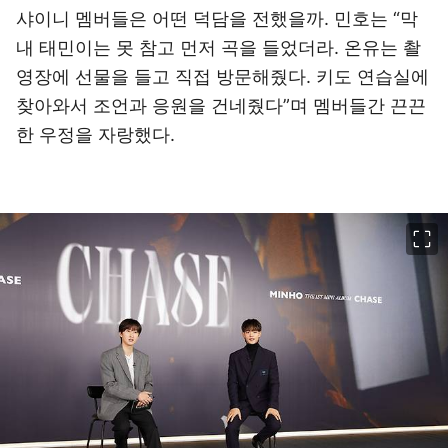
샤이니 멤버들은 어떤 덕담을 전했을까. 민호는 “막
내 태민이는 못 참고 먼저 곡을 들었더라. 온유는 촬
영장에 선물을 들고 직접 방문해줬다. 키도 연습실에
찾아와서 조언과 응원을 건네줬다”며 멤버들간 끈끈
한 우정을 자랑했다.
이미지 크게 보기