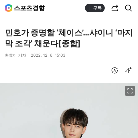
공유하기
통합검색
스포츠경향
구독
민호가 증명할 ‘체이스’…샤이니 ‘마지
막 조각’ 채운다[종합]
황효이 기자
2022. 12. 6. 15:03
번역 설정
글씨크기 조절하기
이미지 크게 보기