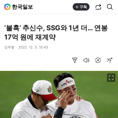
공유하기
통합검색
한국일보
구독
‘불혹’ 추신수, SSG와 1년 더… 연봉
17억 원에 재계약
강주형
2022. 12. 5. 15:43
요약보기
음성으로 듣기
번역 설정
글씨크기 조절하기
이미지 크게 보기