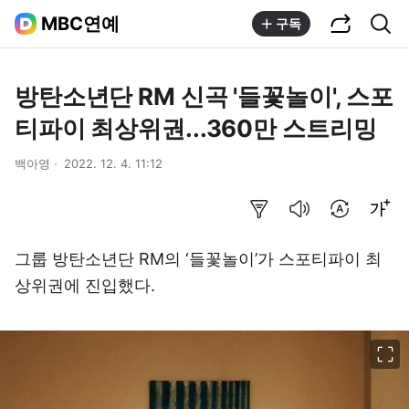
공유하기
통합검색
MBC연예
구독
방탄소년단 RM 신곡 '들꽃놀이', 스포
티파이 최상위권...360만 스트리밍
백아영
2022. 12. 4. 11:12
요약보기
음성으로 듣기
번역 설정
글씨크기 조절하기
그룹 방탄소년단 RM의 ‘들꽃놀이’가 스포티파이 최
상위권에 진입했다.
이미지 크게 보기