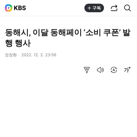
공유하기
통합검색
KBS
구독
동해시, 이달 동해페이 ‘소비 쿠폰’ 발
행 행사
정창환
2022. 12. 2. 23:56
요약보기
음성으로 듣기
번역 설정
글씨크기 조절하기