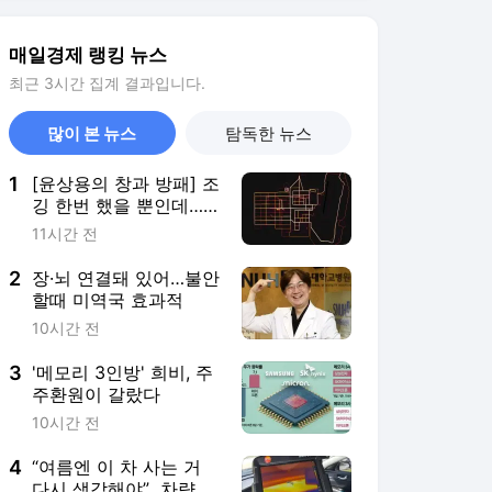
3
'메모리 3인방' 희비, 주
주환원이 갈랐다
10시간 전
4
“여름엔 이 차 사는 거
다시 생각해야”...차량 내
부온도, 85도까지 올랐
20시간 전
다
5
"모즈타바 매우 위독한
상태"…이란 수뇌부에
소문 파다해
10시간 전
서비스 바로가기
뉴스
연예
스포츠
뉴스 홈
기후/환경
사회
경제
정치
국제