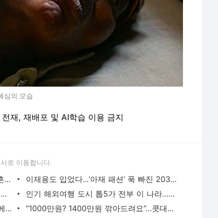
김혜심의 모습
 무단 전재, 재배포 및 AI학습 이용 금지
론사로 이동합니다.
홍준표, 文 직격 “대통령일 땐 충견처럼 흔들던 檢…이젠 겁나나” - 매일경제
이재용도 입었다...‘아재 패션’ 푹 빠진 2030, 활기 띈 아웃도어 시장 - 매일경제
“그동안 행복했다”…16강 좌절 충격 받은 독일 선수, 무슨 뜻? - 매일경제
인기 해외여행 도시 톱5가 전부 이 나라…이유 알아보니 - 매일경제
“박지현 네가 뭔데, 출당하라”…野게시판에 청원글 8600명 넘었다 - 매일경제
“1000만원? 1400만원 깎아드려요”…콧대높던 독일차, 폭탄할인 - 매일경제