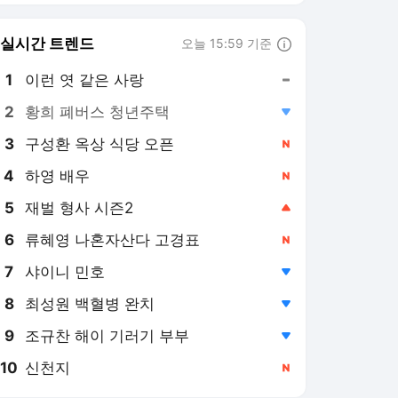
8
최성원 백혈병 완치
,하락
9
조규찬 해이 기러기 부부
,하락
10
신천지
,신규
매일경제 랭킹 뉴스
최근 3시간 집계 결과입니다.
많이 본 뉴스
탐독한 뉴스
1
[윤상용의 창과 방패] 조
깅 한번 했을 뿐인데…
핵항모 위치가 들통났다
11시간 전
2
장·뇌 연결돼 있어…불안
할때 미역국 효과적
10시간 전