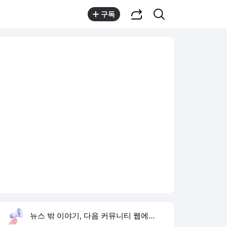
공유하기
검색
구독
뉴스 밖 이야기, 다음 커뮤니티 웹에서 보기
실시간 트렌드
오늘 15:59 기준
툴팁보기
1
이런 엿 같은 사랑
,유지
2
황희 폐버스 청년주택
,하락
3
구성환 옥상 식당 오픈
,신규
4
하영 배우
,신규
5
재벌 형사 시즌2
,상승
6
류혜영 나혼자산다 고경표
,신규
7
샤이니 민호
,하락