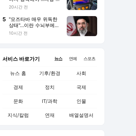
문화
IT/과학
인물
지식/칼럼
연재
배열설명서