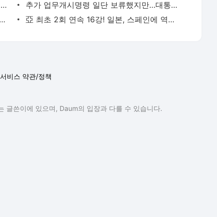
청담·방배·반포 '청약 큰장'… 내년에 내집마련 기회 온다 - 매일경제
추가 업무개시명령 일단 보류했지만…대통령실 “경제완박 안되게” 화물연대에 경고 - 매일경
에서 나온 7억 돈다발에 野 “탄핵”...혼돈의 남아공 - 매일경제
亞 최초 2회 연속 16강! 일본, 스페인에 역전 승리…독일 또 탈락 [카타르월드컵] - MK스포츠
서비스 약관/정책
 글쓴이에 있으며, Daum의 입장과 다를 수 있습니다.