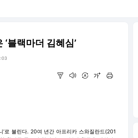
 ‘블랙마더 김혜심’
2:03
요약보기
음성으로 듣기
번역 설정
글씨크기 조절하기
인쇄하기
’로 불린다. 20여 년간 아프리카 스와질란드(201