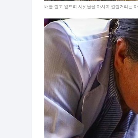
배를 깔고 엎드려 시냇물을 마시며 깔깔거리는 