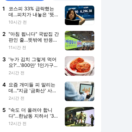
1
코스피 33% 급락했는
데…피치가 내놓은 '뜻밖
의 경고' 뭐길래
10시간 전
2
"아침 됩니다" 국밥집 간
판인 줄…뜻밖에 반응
폭발한 곳 [트렌드+]
11시간 전
3
'누가 김치 그렇게 먹어
요?'…'800만' 1인가구
폭증에 돌변 [권용훈의
2시간 전
트렌드워치]
4
요즘 개미들 피 말리는
데…"지금 '금화산' 사라"
깜짝 전망
2시간 전
5
"속도 더 올려야 합니
다"…한남동 지하서 '3분
전력질주'
12시간 전