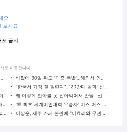
하세요
로 보세요
배포 금지.
론사로 이동합니다.
안에 독일·일본 제치고 세계 3위 경제대국 될 나라
바깥에 30일 둬도 '과즙 폭발'…해외서 인기 폭발한 한국 과일
"명품 패딩을 100만원 싸게"…구매대행업자 사이트 폐쇄 후 잠적
"한국서 가장 잘 팔린다"…'20만대 돌파' 신기록 세운 수입차
"호텔 침대서 자는 것 같아요"…150만원 이불에 꽂힌 2030 [한경제의 신선한 경제]
왜 이렇게 현아를 못 잡아먹어서 안달…선 세게 넘은 루머에 전 남친 던도 분노 [TEN스타필드]
세입자 울린 120억대 빌라 전세사기 40대에 징역 15년 '중형'
'韓 최초 세계미인대회 우승자' 미스 어스 최미나수, 4일 금의환향
伊식당 '곰 고기' 메뉴 등장에 "도덕적 범죄" 동물보호가들 경악
이상순, 제주 카페 논란에 "이효리와 무관…온전히 제 카페"