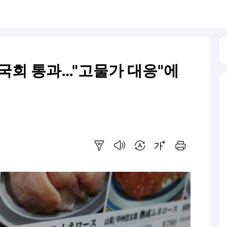
 국회 통과…"고물가 대응"에
요약보기
음성으로 듣기
번역 설정
글씨크기 조절하기
인쇄하기