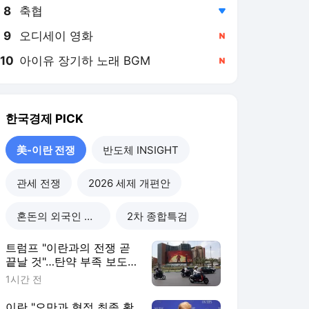
8
축협
,하락
9
오디세이 영화
,신규
10
아이유 장기하 노래 BGM
,신규
한국경제
PICK
美-이란 전쟁
반도체 INSIGHT
관세 전쟁
2026 세제 개편안
혼돈의 외국인 고용시장
2차 종합특검
트럼프 "이란과의 전쟁 곧
끝날 것"…탄약 부족 보도
엔 반박
1시간 전
이란 "오만과 협정 최종 확