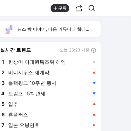
공유하기
검색
구독
뉴스 밖 이야기, 다음 커뮤니티 웹에서 보기
실시간 트렌드
오늘 23:23 기준
툴팁보기
1
한상미 이태원특조위 해임
,유지
2
비니시우스 재계약
,상승
3
블랙핑크 10주년 행사
,하락
4
트럼프 15% 관세
,하락
5
입추
,상승
6
홈플러스
,상승
7
일본 오봉연휴
,신규