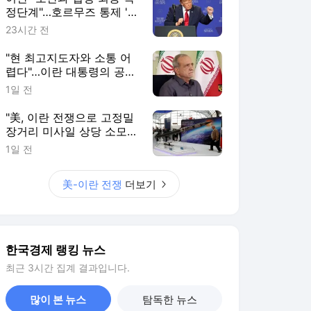
정단계"…호르무즈 통제 '눈
앞' [이상은의 워싱턴나우]
23시간 전
"현 최고지도자와 소통 어
렵다"…이란 대통령의 공개
시인
1일 전
"美, 이란 전쟁으로 고정밀
장거리 미사일 상당 소모"
[로이터]
1일 전
美-이란 전쟁
더보기
한국경제 랭킹 뉴스
최근 3시간 집계 결과입니다.
많이 본 뉴스
탐독한 뉴스