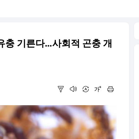
유충 기른다…사회적 곤충 개
요약보기
음성으로 듣기
번역 설정
글씨크기 조절하기
인쇄하기