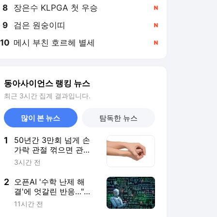
8
장은수 KLPGA 첫 우승
,신규
9
검은 원숭이띠
,신규
10
메시 부친 호르헤 별세
,신규
동아사이언스 랭킹 뉴스
최근 3시간 집계 결과입니다.
많이 본 뉴스
탐독한 뉴스
1
50년간 3만회 넘게 손
가락 관절 꺾으면 관절
염 걸릴까
3시간 전
2
오픈AI '수학 난제 해
결'에 엇갈린 반응…"새
통찰력" VS "마케팅"
11시간 전