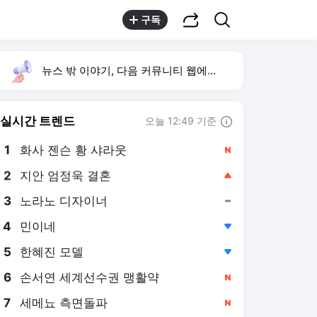
공유하기
검색
구독
뉴스 밖 이야기, 다음 커뮤니티 웹에서 보기
실시간 트렌드
오늘 12:49 기준
툴팁보기
1
화사 젠슨 황 샤라웃
,신규
2
지안 엄정욱 결혼
,상승
3
노라노 디자이너
,유지
4
민이네
,하락
5
한혜진 모델
,하락
6
손서연 세계선수권 맹활약
,신규
7
세메뇨 측면돌파
,신규