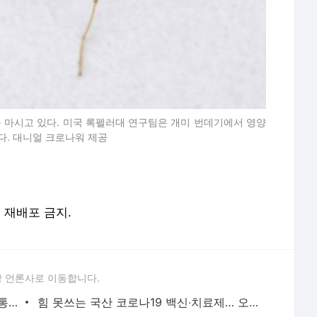
 마시고 있다. 미국 록펠러대 연구팀은 개미 번데기에서 영양
. 대니얼 크로나워 제공
및 재배포 금지.
 언론사로 이동합니다.
문어가 똑똑한 이유…"인간 뇌 발달과 공통점 발견"
힘 못쓰는 국산 코로나19 백신‧치료제… 오미크론 대응 역부족