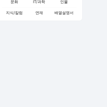
문화
IT/과학
인물
지식/칼럼
연재
배열설명서