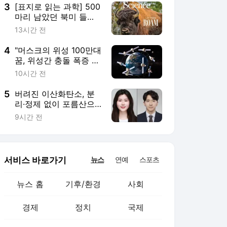
3
[표지로 읽는 과학] 500
마리 남았던 북미 들
소…유전적 다양성 지킨
13시간 전
비결
4
"머스크의 위성 100만대
꿈, 위성간 충돌 폭증 이
어질 수도"
10시간 전
5
버려진 이산화탄소, 분
리·정제 없이 포름산으
로 전환
9시간 전
서비스 바로가기
뉴스
연예
스포츠
뉴스 홈
기후/환경
사회
경제
정치
국제