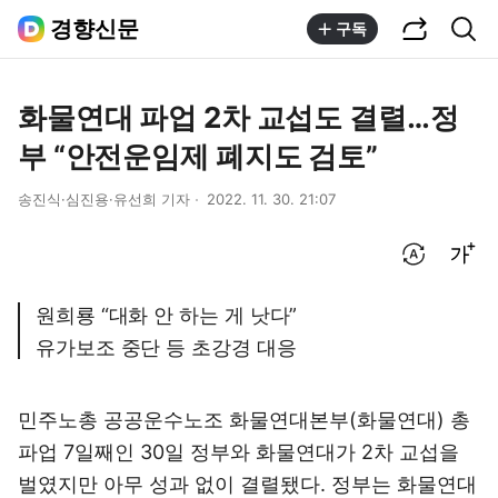
공유하기
통합검색
경향신문
구독
화물연대 파업 2차 교섭도 결렬…정
부 “안전운임제 폐지도 검토”
송진식·심진용·유선희 기자
2022. 11. 30. 21:07
번역 설정
글씨크기 조절하기
원희룡 “대화 안 하는 게 낫다”
유가보조 중단 등 초강경 대응
민주노총 공공운수노조 화물연대본부(화물연대) 총
파업 7일째인 30일 정부와 화물연대가 2차 교섭을
벌였지만 아무 성과 없이 결렬됐다. 정부는 화물연대