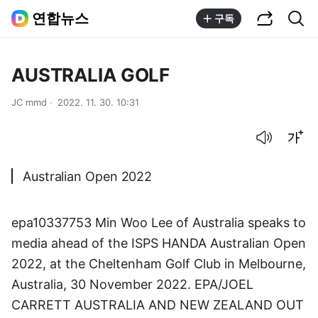
공유하기
통합검색
연합뉴스
구독
AUSTRALIA GOLF
JC mmd
2022. 11. 30. 10:31
음성으로 듣기
글씨크기 조절하기
Australian Open 2022
epa10337753 Min Woo Lee of Australia speaks to
media ahead of the ISPS HANDA Australian Open
2022, at the Cheltenham Golf Club in Melbourne,
Australia, 30 November 2022. EPA/JOEL
CARRETT AUSTRALIA AND NEW ZEALAND OUT