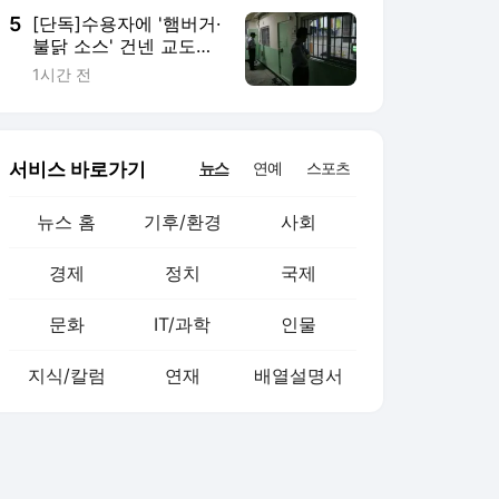
5
[단독]수용자에 '햄버거·
불닭 소스' 건넨 교도
관…1심서 징역 7년
1시간 전
서비스 바로가기
뉴스
연예
스포츠
뉴스 홈
기후/환경
사회
경제
정치
국제
문화
IT/과학
인물
지식/칼럼
연재
배열설명서