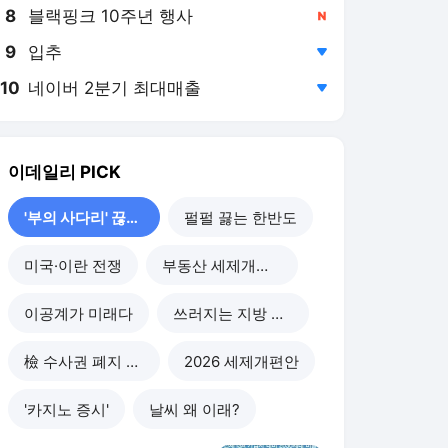
8
블랙핑크 10주년 행사
,신규
9
입추
,하락
10
네이버 2분기 최대매출
,하락
이데일리
PICK
'부의 사다리' 끊기나
펄펄 끓는 한반도
미국·이란 전쟁
부동산 세제개편 후폭풍
이공계가 미래다
쓰러지는 지방 부동산
檢 수사권 폐지 후폭풍
2026 세제개편안
'카지노 증시'
날씨 왜 이래?