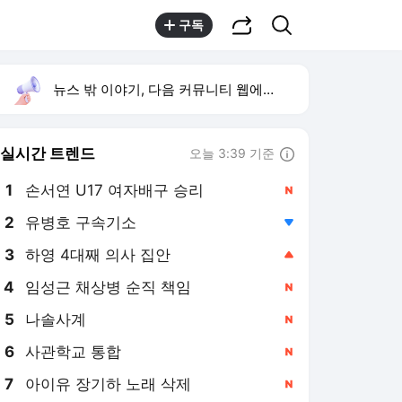
공유하기
검색
구독
뉴스 밖 이야기, 다음 커뮤니티 웹에서 보기
실시간 트렌드
오늘 3:39 기준
툴팁보기
1
손서연 U17 여자배구 승리
,신규
2
유병호 구속기소
,하락
3
하영 4대째 의사 집안
,상승
4
임성근 채상병 순직 책임
,신규
5
나솔사계
,신규
6
사관학교 통합
,신규
7
아이유 장기하 노래 삭제
,신규