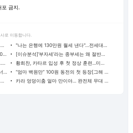
배포 금지.
론사로 이동합니다.
출근길 어쩌나...지하철 파업에 전장연 시위까지
"나는 은행에 130만원 월세 낸다"…전세대출도 갈아타기 허용해야
"11시까지 보고 못 받았다"는 용산서장, 10시 36분에 무전 지시
[이슈분석]‘부자세’라는 종부세는 왜 절반이 저소득층일까?
외면받았던 이강인, 이제 당당히 에이스...포르투갈전 승리 희망됐다
황희찬, 카타르 입성 후 첫 정상 훈련...미니게임까지 소화
사진작가 꿈을 이룬 재벌총수 박용만[오너의 취향]
“엄마 백원만” 100원 동전의 첫 등장[그해 오늘]
‘뜬금’ 다시 뜨는 정치株… 이낙연·한동훈 테마 들썩
카라 엉덩이춤 얼마 만이야… 완전체 무대 감격 [2022 MAMA AWARDS]