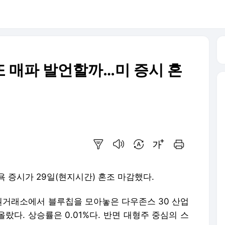
또 매파 발언할까…미 증시 혼
요약보기
음성으로 듣기
번역 설정
글씨크기 조절하기
인쇄하기
욕 증시가 29일(현지시간) 혼조 마감했다.
거래소에서 블루칩을 모아놓은 다우존스 30 산업
랐다. 상승률은 0.01%다. 반면 대형주 중심의 스