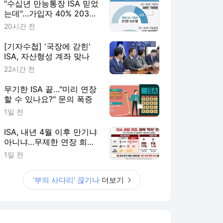
"수십년 만능통장 ISA 믿었
는데"…가입자 40% 2030
'부의 사다리' 끊기나
20시간 전
[기자수첩] '국장에 갇힌'
ISA, 자산형성 계좌 맞나
22시간 전
무기한 ISA 끝…"미리 연장
할 수 있나요?" 문의 폭증
1일 전
ISA, 내년 4월 이후 만기냐
아니냐…무제한 연장 희비
갈려
1일 전
'부의 사다리' 끊기나
더보기