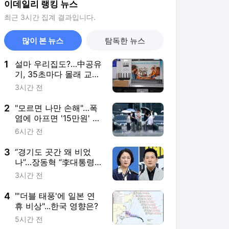
이데일리 랭킹 뉴스
최근 3시간 집계 결과입니다.
많이 본 뉴스
탐독한 뉴스
1
설마 우리집도?…中공유
기, 35초마다 몰래 교신
'발칵'
3시간 전
2
"모르면 나만 손해"…폭
염에 아프면 '15만원' 받
는다
6시간 전
3
“경기도 곳간 왜 비었
나”…장동혁 “李대통령
이 주범” 추미애 “낡은
3시간 전
세제 탓”
4
"'더블 태풍'에 일본 연
휴 비상"...한국 영향은?
5시간 전