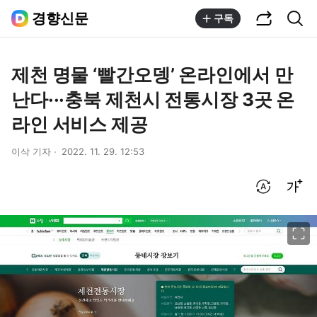
공유하기
통합검색
경향신문
구독
제천 명물 ‘빨간오뎅’ 온라인에서 만
난다···충북 제천시 전통시장 3곳 온
라인 서비스 제공
이삭 기자
2022. 11. 29. 12:53
번역 설정
글씨크기 조절하기
이미지 크게 보기